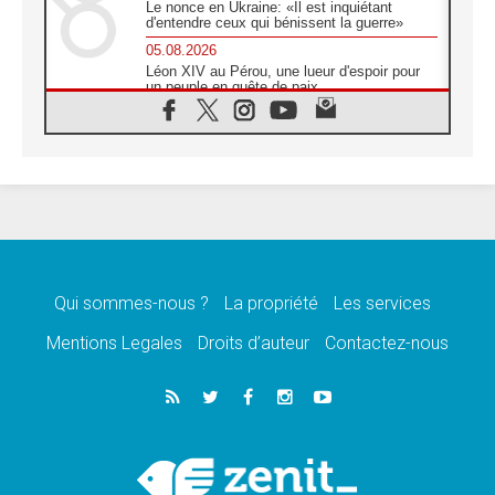
Le nonce en Ukraine: «Il est inquiétant
d'entendre ceux qui bénissent la guerre»
05.08.2026
Léon XIV au Pérou, une lueur d'espoir pour
un peuple en quête de paix
05.08.2026
SCEAM: L'Église en Afrique vers
l'Assemblée ecclésiale de 2028 depuis
Addis-Abeba
05.08.2026
Le Pape exprime ses condoléances suite au
décès du cardinal Júlio Langa
05.08.2026
Le Pape attendu en novembre en Uruguay,
en Argentine et au Pérou
Qui sommes-nous ?
La propriété
Les services
05.08.2026
Mentions Legales
Droits d’auteur
Contactez-nous
Audience générale: la prière est un acte
d'espérance
04.08.2026
Léon XIV invite les Chevaliers de Colomb à
être des «prophètes de l'harmonie»
04.08.2026
Au Nigéria, attaques d'église, meurtre et
enlèvements de religieux suscitent l'émotion