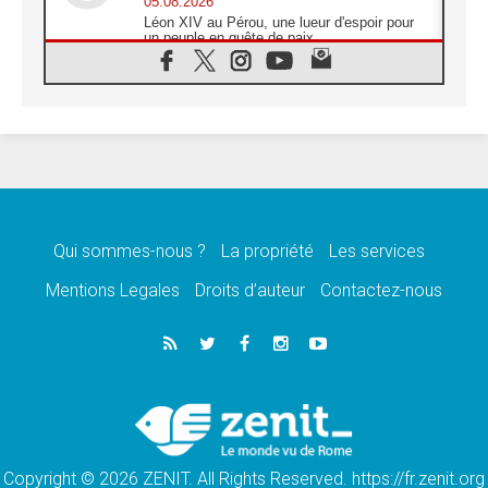
05.08.2026
Léon XIV au Pérou, une lueur d'espoir pour
un peuple en quête de paix
05.08.2026
SCEAM: L'Église en Afrique vers
l'Assemblée ecclésiale de 2028 depuis
Addis-Abeba
05.08.2026
Le Pape exprime ses condoléances suite au
décès du cardinal Júlio Langa
05.08.2026
Le Pape attendu en novembre en Uruguay,
en Argentine et au Pérou
Qui sommes-nous ?
La propriété
Les services
05.08.2026
Mentions Legales
Droits d’auteur
Contactez-nous
Audience générale: la prière est un acte
d'espérance
04.08.2026
Léon XIV invite les Chevaliers de Colomb à
être des «prophètes de l'harmonie»
04.08.2026
Au Nigéria, attaques d'église, meurtre et
enlèvements de religieux suscitent l'émotion
Copyright © 2026 ZENIT. All Rights Reserved. https://fr.zenit.org