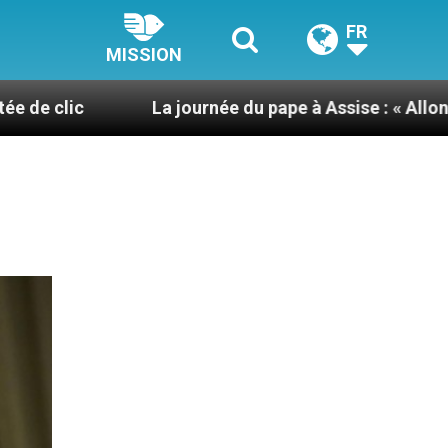
FR
MISSION
La journée du pape à Assise : « Allons-y ! Let’s go 