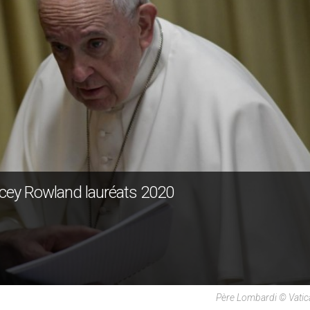
racey Rowland lauréats 2020
Père Lombardi © Vati