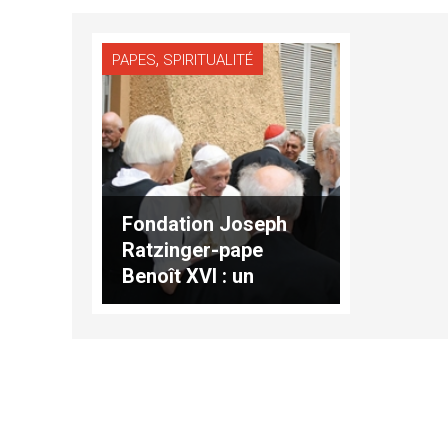
,
PAPES
SPIRITUALITÉ
Fondation Joseph
Ratzinger-pape
Benoît XVI : un
symposium sur le
sacerdoce