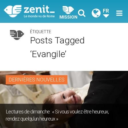
FR
MISSION
ÉTIQUETTE
Posts Tagged
‘evangile’
DERNIÈRES NOUVELLES
Lectures de dimanche : « Si vous voulez être heureux,
rendez quelqu’un heureux »