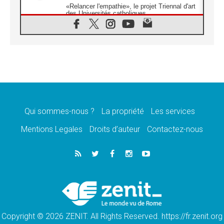
«Relancer l'empathie», le projet Triennal d'art
des Universités catholiques
08.08.2026
Signis 2026, donner la parole aux religieuses
catholiques
08.08.2026
Au Bangladesh, l'Église accompagne les
Dalits sur le chemin de la dignité
07.08.2026
Philippines: le vicariat apostolique de
Calapan devient un diocèse
Qui sommes-nous ?
La propriété
Les services
07.08.2026
Congo-Brazzaville: le 15 août, entre solennité
Mentions Legales
Droits d’auteur
Contactez-nous
de l'Assomption et mémoire nationale
07.08.2026
«La paix commence par l'empathie» estime
le cardinal Parolin
07.08.2026
En Colombie, «la paix ne s'achète pas avec
une signature»
Copyright © 2026 ZENIT. All Rights Reserved. https://fr.zenit.org