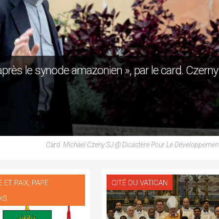
 après le synode amazonien », par le card. Czerny
Card. Michael Czeny SJ @ Dicastère Pour Le Développemen
,
 ET PAIX
PAPE
CITÉ DU VATICAN
IS