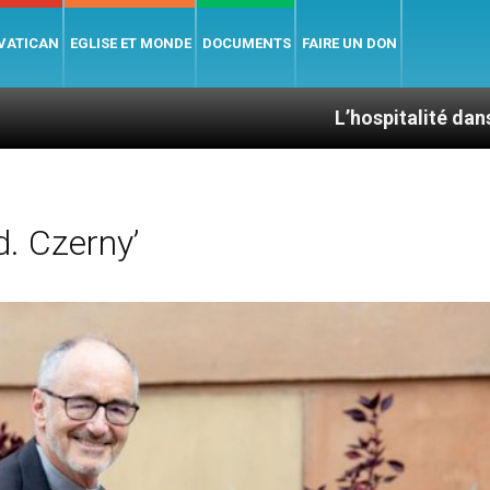
 VATICAN
EGLISE ET MONDE
DOCUMENTS
FAIRE UN DON
L’hospitalité dans la Bible
. Czerny’