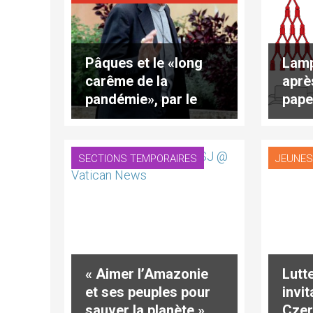
Pâques et le «long
Lamp
carême de la
aprè
pandémie», par le
pape
card. Czerny
juill
SECTIONS TEMPORAIRES
JEUNE
« Aimer l’Amazonie
Lutte
et ses peuples pour
invit
sauver la planète »,
Czer