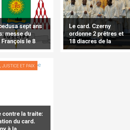
edusa sept ans
Le card. Czerny
s: messe du
ordonne 2 prêtres et
 François le 8
18 diacres de la
et 2020
Compagnie de Jésus
,
S
JUSTICE ET PAIX
 contre la traite:
ation du card.
ny à la