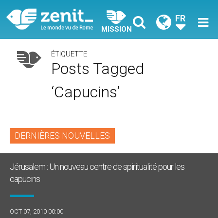
FR
MISSION
ÉTIQUETTE
Posts Tagged
‘capucins’
DERNIÈRES NOUVELLES
Jérusalem : Un nouveau centre de spiritualité pour les
capucins
OCT 07, 2010 00:00