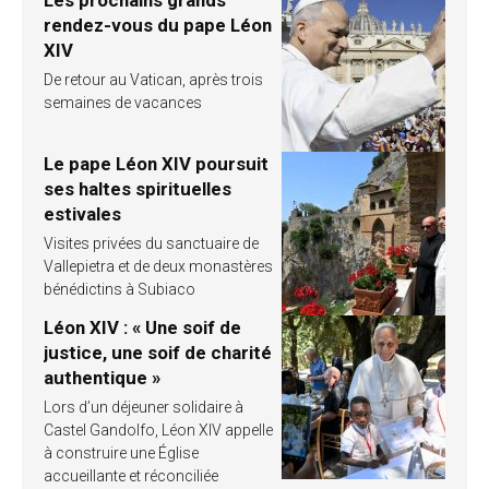
rendez-vous du pape Léon
XIV
De retour au Vatican, après trois
semaines de vacances
Le pape Léon XIV poursuit
ses haltes spirituelles
estivales
Visites privées du sanctuaire de
Vallepietra et de deux monastères
bénédictins à Subiaco
Léon XIV : « Une soif de
justice, une soif de charité
authentique »
Lors d’un déjeuner solidaire à
Castel Gandolfo, Léon XIV appelle
à construire une Église
accueillante et réconciliée