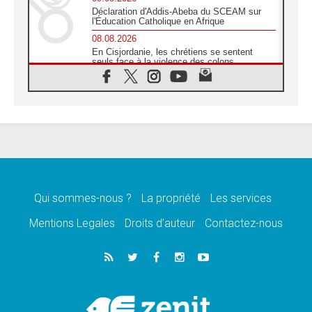
Déclaration d'Addis-Abeba du SCEAM sur
l'Éducation Catholique en Afrique
08.08.2026
En Cisjordanie, les chrétiens se sentent
seuls face à la violence des colons
08.08.2026
Léon XIV au sanctuaire de Notre Dame du
Bon Conseil à Genazzano en septembre
08.08.2026
Léon XIV: Sainte Agathe aide à contempler
la victoire de l'amour sur la mort
08.08.2026
«Relancer l'empathie», le projet Triennal d'art
des Universités catholiques
Qui sommes-nous ?
La propriété
Les services
08.08.2026
Signis 2026, donner la parole aux religieuses
Mentions Legales
Droits d’auteur
Contactez-nous
catholiques
08.08.2026
Au Bangladesh, l'Église accompagne les
Dalits sur le chemin de la dignité
07.08.2026
Philippines: le vicariat apostolique de
Calapan devient un diocèse