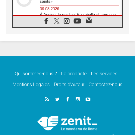
saints»
06.08.2026
À Assise, le cardinal Pizzaballa affirme que
«les chrétiens veulent la paix»
06.08.2026
Au Mexique, le cardinal Parolin invite à être
aux côtés des marginalisées
06.08.2026
À Assise, le Pape invite les jeunes à
«construire la civilisation de l'amour»
05.08.2026
La visite du Pape en Argentine portera «un
message de paix et de dignité humaine»
Qui sommes-nous ?
La propriété
Les services
05.08.2026
Mentions Legales
Droits d’auteur
Contactez-nous
«La visite du Pape en Uruguay renforcera
l'espérance» affirme Mgr Tróccoli
05.08.2026
Le nonce en Ukraine: «Il est inquiétant
d'entendre ceux qui bénissent la guerre»
05.08.2026
Léon XIV au Pérou, une lueur d'espoir pour
un peuple en quête de paix