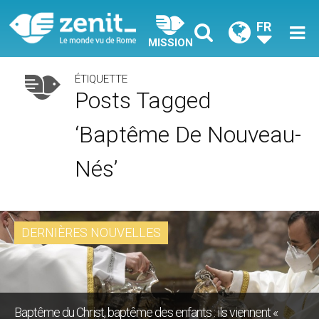
FR
MISSION
ÉTIQUETTE
Posts Tagged
‘baptême De Nouveau-
Nés’
DERNIÈRES NOUVELLES
Baptême du Christ, baptême des enfants : ils viennent «