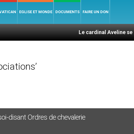
 VATICAN
EGLISE ET MONDE
DOCUMENTS
FAIRE UN DON
Le cardinal Aveline se confie : en
ciations’
soi-disant Ordres de chevalerie