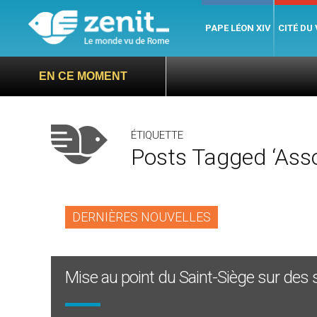
PAPE LÉON XIV
CITÉ DU
EN CE MOMENT
ÉTIQUETTE
Posts Tagged ‘asso
DERNIÈRES NOUVELLES
Mise au point du Saint-Siège sur des 