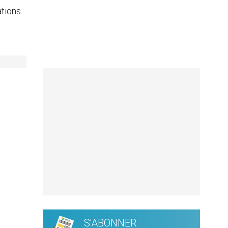
ations
S'ABONNER