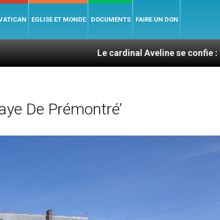
 VATICAN
EGLISE ET MONDE
DOCUMENTS
FAIRE UN DON
Le cardinal Aveline se confie : entre caté
aye De Prémontré’