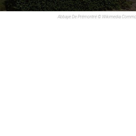
Abbaye De Prémontré © Wikimedia Common