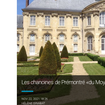
Les chanoines de Prémontré «du Moy
NOV 22, 2021 18:26
HÉLÈNE GINABAT