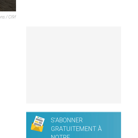
s / Cl9f
S'ABONNER
GRATUITEMENT À
NOTRE