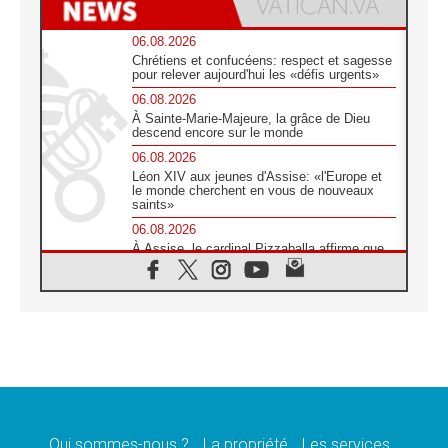
06.08.2026
Chrétiens et confucéens: respect et sagesse
pour relever aujourd'hui les «défis urgents»
06.08.2026
À Sainte-Marie-Majeure, la grâce de Dieu
descend encore sur le monde
06.08.2026
Léon XIV aux jeunes d'Assise: «l'Europe et
le monde cherchent en vous de nouveaux
saints»
06.08.2026
À Assise, le cardinal Pizzaballa affirme que
«les chrétiens veulent la paix»
06.08.2026
Au Mexique, le cardinal Parolin invite à être
aux côtés des marginalisées
06.08.2026
À Assise, le Pape invite les jeunes à
«construire la civilisation de l'amour»
05.08.2026
La visite du Pape en Argentine portera «un
message de paix et de dignité humaine»
Qui sommes-nous ?
La propriété
Les services