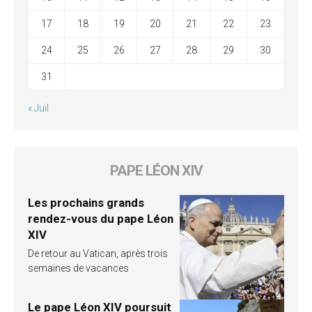
17
18
19
20
21
22
23
24
25
26
27
28
29
30
31
« Juil
PAPE LÉON XIV
Les prochains grands
rendez-vous du pape Léon
XIV
De retour au Vatican, après trois
semaines de vacances
Le pape Léon XIV poursuit