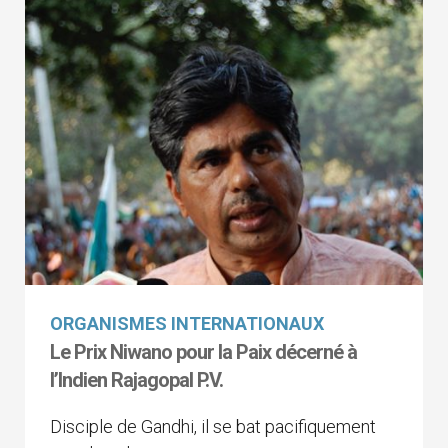
ORGANISMES INTERNATIONAUX
Le Prix Niwano pour la Paix décerné à
l’Indien Rajagopal P.V.
Disciple de Gandhi, il se bat pacifiquement