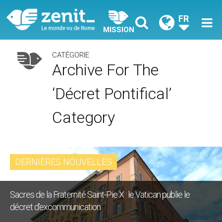
FR
MISSION
CATÉGORIE
Archive For The
‘Décret Pontifical’
Category
DERNIÈRES NOUVELLES
Sacres de la Fraternité Saint-Pie X : le Vatican publie le
décret d’excommunication