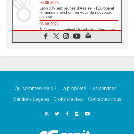
06.08.2026
Léon XIV aux jeunes d'Assise: «l'Europe et
le monde cherchent en vous de nouveaux
saints»
06.08.2026
À Assise, le cardinal Pizzaballa affirme que
«les chrétiens veulent la paix»
06.08.2026
Au Mexique, le cardinal Parolin invite à être
aux côtés des marginalisées
06.08.2026
À Assise, le Pape invite les jeunes à
«construire la civilisation de l'amour»
05.08.2026
La visite du Pape en Argentine portera «un
message de paix et de dignité humaine»
Qui sommes-nous ?
La propriété
Les services
05.08.2026
Mentions Legales
Droits d’auteur
Contactez-nous
«La visite du Pape en Uruguay renforcera
l'espérance» affirme Mgr Tróccoli
05.08.2026
Le nonce en Ukraine: «Il est inquiétant
d'entendre ceux qui bénissent la guerre»
05.08.2026
Léon XIV au Pérou, une lueur d'espoir pour