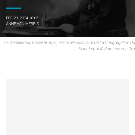
FEB 29, 2024 18:05
ANNE VAN MERRIS
Le Bienheureux Daniel Brottier, Prêtre Missionnaire De La Congrégation Du
Saint-Esprit © Spiritanroma.org