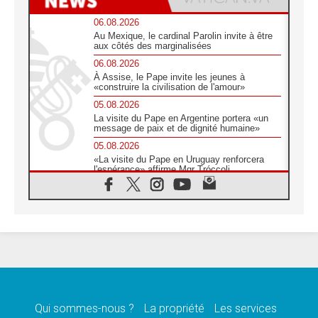
06.08.2026
Au Mexique, le cardinal Parolin invite à être
aux côtés des marginalisées
06.08.2026
À Assise, le Pape invite les jeunes à
«construire la civilisation de l'amour»
05.08.2026
La visite du Pape en Argentine portera «un
message de paix et de dignité humaine»
05.08.2026
«La visite du Pape en Uruguay renforcera
l'espérance» affirme Mgr Tróccoli
05.08.2026
Le nonce en Ukraine: «Il est inquiétant
d'entendre ceux qui bénissent la guerre»
05.08.2026
Léon XIV au Pérou, une lueur d'espoir pour
un peuple en quête de paix
05.08.2026
SCEAM: L'Église en Afrique vers
l'Assemblée ecclésiale de 2028 depuis
Addis-Abeba
Qui sommes-nous ?
La propriété
Les services