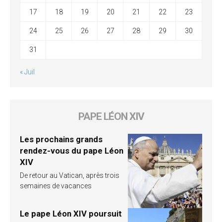
17
18
19
20
21
22
23
24
25
26
27
28
29
30
31
« Juil
PAPE LÉON XIV
Les prochains grands
rendez-vous du pape Léon
XIV
De retour au Vatican, après trois
semaines de vacances
Le pape Léon XIV poursuit