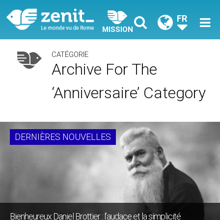
FR
MISSION
CATÉGORIE
Archive For The
‘Anniversaire’ Category
DERNIÈRES NOUVELLES
Bienheureux Daniel Brottier : l’audace et la simplicité