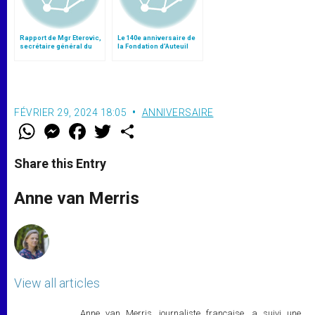
Rapport de Mgr Eterovic,
Le 140e anniversaire de
secrétaire général du
la Fondation d’Auteuil
synode
FÉVRIER 29, 2024 18:05
ANNIVERSAIRE
W
M
F
T
S
h
e
a
w
h
a
s
c
i
a
t
s
e
t
r
Share this Entry
s
e
b
t
e
A
n
o
e
p
g
o
r
Anne van Merris
p
e
k
r
View all articles
Anne van Merris, journaliste française, a suivi une