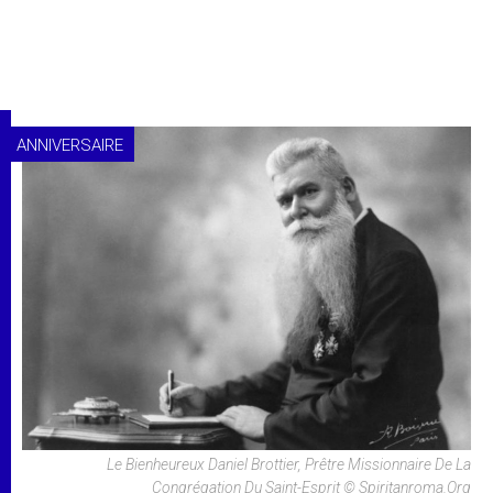
ANNIVERSAIRE
Le Bienheureux Daniel Brottier, Prêtre Missionnaire De La
Congrégation Du Saint-Esprit © Spiritanroma.org