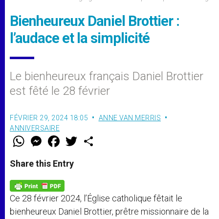
Bienheureux Daniel Brottier :
l’audace et la simplicité
Le bienheureux français Daniel Brottier
est fêté le 28 février
FÉVRIER 29, 2024 18:05
ANNE VAN MERRIS
ANNIVERSAIRE
W
M
F
T
S
h
e
a
w
h
a
s
c
i
a
t
s
e
t
r
Share this Entry
s
e
b
t
e
A
n
o
e
p
g
o
r
p
e
k
Ce 28 février 2024, l’Église catholique fêtait le
r
bienheureux Daniel Brottier, prêtre missionnaire de la