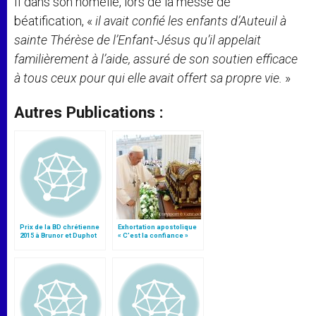
II dans son homélie, lors de la messe de
béatification, «
il avait confié les enfants d’Auteuil à
sainte Thérèse de l’Enfant-Jésus qu’il appelait
familièrement à l’aide, assuré de son soutien efficace
à tous ceux pour qui elle avait offert sa propre vie.
»
Autres Publications :
Prix de la BD chrétienne
Exhortation apostolique
2015 à Brunor et Duphot
« C’est la confiance »
pour leur "Daniel
Brottier"