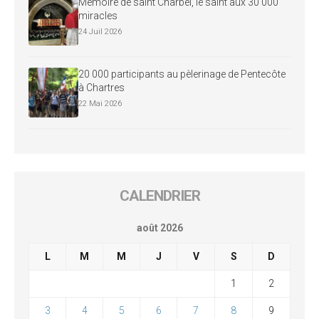
Mémoire de saint Charbel, le saint aux 30 000
miracles
24 Juil 2026
20 000 participants au pèlerinage de Pentecôte
à Chartres
22 Mai 2026
CALENDRIER
août 2026
L
M
M
J
V
S
D
1
2
3
4
5
6
7
8
9