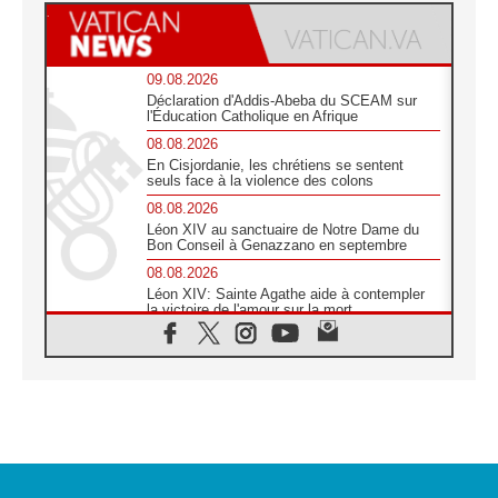
09.08.2026
Déclaration d'Addis-Abeba du SCEAM sur
l'Éducation Catholique en Afrique
08.08.2026
En Cisjordanie, les chrétiens se sentent
seuls face à la violence des colons
08.08.2026
Léon XIV au sanctuaire de Notre Dame du
Bon Conseil à Genazzano en septembre
08.08.2026
Léon XIV: Sainte Agathe aide à contempler
la victoire de l'amour sur la mort
08.08.2026
«Relancer l'empathie», le projet Triennal d'art
des Universités catholiques
08.08.2026
Signis 2026, donner la parole aux religieuses
catholiques
08.08.2026
Au Bangladesh, l'Église accompagne les