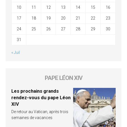
10
11
12
13
14
15
16
17
18
19
20
21
22
23
24
25
26
27
28
29
30
31
« Juil
PAPE LÉON XIV
Les prochains grands
rendez-vous du pape Léon
XIV
De retour au Vatican, après trois
semaines de vacances