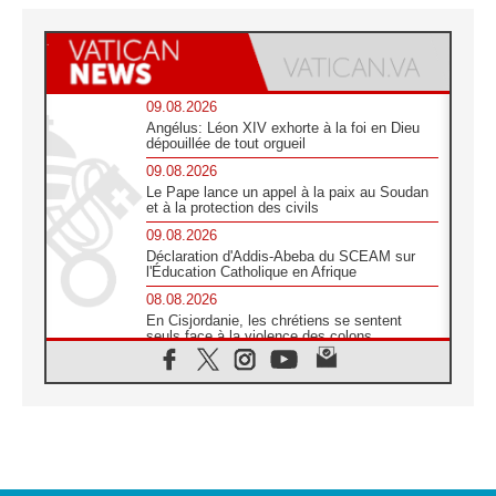
09.08.2026
Angélus: Léon XIV exhorte à la foi en Dieu
dépouillée de tout orgueil
09.08.2026
Le Pape lance un appel à la paix au Soudan
et à la protection des civils
09.08.2026
Déclaration d'Addis-Abeba du SCEAM sur
l'Éducation Catholique en Afrique
08.08.2026
En Cisjordanie, les chrétiens se sentent
seuls face à la violence des colons
08.08.2026
Léon XIV au sanctuaire de Notre Dame du
Bon Conseil à Genazzano en septembre
08.08.2026
Léon XIV: Sainte Agathe aide à contempler
la victoire de l'amour sur la mort
08.08.2026