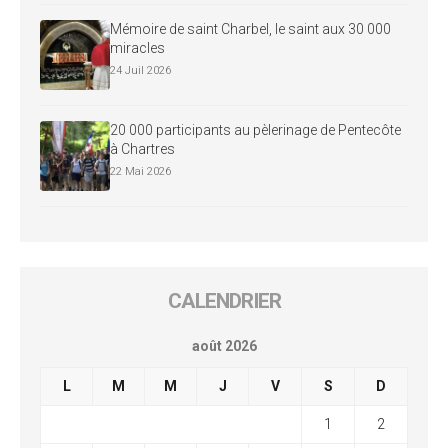
Mémoire de saint Charbel, le saint aux 30 000
miracles
24 Juil 2026
20 000 participants au pèlerinage de Pentecôte
à Chartres
22 Mai 2026
CALENDRIER
août 2026
L
M
M
J
V
S
D
1
2