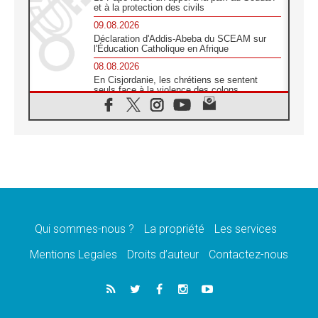
et à la protection des civils
09.08.2026
Déclaration d'Addis-Abeba du SCEAM sur
l'Éducation Catholique en Afrique
08.08.2026
En Cisjordanie, les chrétiens se sentent
seuls face à la violence des colons
08.08.2026
Léon XIV au sanctuaire de Notre Dame du
Bon Conseil à Genazzano en septembre
08.08.2026
Léon XIV: Sainte Agathe aide à contempler
la victoire de l'amour sur la mort
08.08.2026
«Relancer l'empathie», le projet Triennal d'art
des Universités catholiques
Qui sommes-nous ?
La propriété
Les services
08.08.2026
Signis 2026, donner la parole aux religieuses
Mentions Legales
Droits d’auteur
Contactez-nous
catholiques
08.08.2026
Au Bangladesh, l'Église accompagne les
Dalits sur le chemin de la dignité
07.08.2026