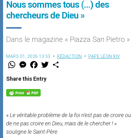
Nous sommes tous (…) des
chercheurs de Dieu »
Dans le magazine « Piazza San Pietro »
MARS 01, 2026 13:53
RÉDACTION
PAPE LÉON XIV
W
M
F
T
S
h
e
a
w
h
a
s
c
i
a
t
s
e
t
r
Share this Entry
s
e
b
t
e
A
n
o
e
p
g
o
r
p
e
k
r
«
Le
véritable
problème
de la
foi
n’est
pas
de
croire
ou
de
ne pas
croire
en
Dieu,
mais de le chercher ! »
souligne le Saint-Père.