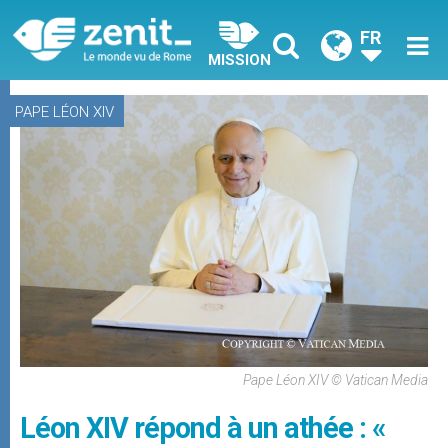
FR
MISSION
PAPE LÉON XIV
Pape Léon XIV © Vatican Media
Léon XIV répond à un athée : «