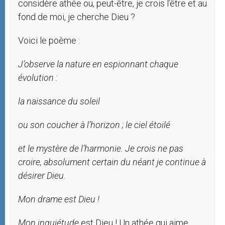
considère athée ou, peut-être, je crois l’être et au
fond de moi, je cherche Dieu ?
Voici le poème :
J’observe la nature en espionnant
chaque
évolution :
la
naissance
du
soleil
ou
son
coucher
à l’horizon ; le ciel étoilé
et
le
mystère
de l’harmonie.
Je crois
ne
pas
croire,
absolument
certain
du
néant
je continue
à
désirer Dieu.
Mon
drame
est
Dieu !
Mon
inquiétude
est Dieu ! Un athée qui aime