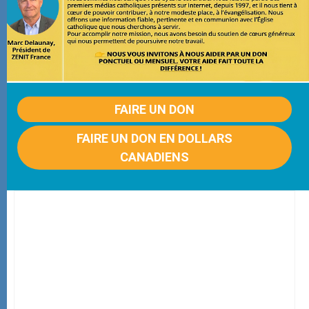
FAIRE UN DON
FAIRE UN DON EN DOLLARS
CANADIENS