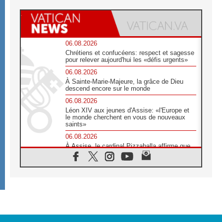
06.08.2026
Chrétiens et confucéens: respect et sagesse
pour relever aujourd'hui les «défis urgents»
06.08.2026
À Sainte-Marie-Majeure, la grâce de Dieu
descend encore sur le monde
06.08.2026
Léon XIV aux jeunes d'Assise: «l'Europe et
le monde cherchent en vous de nouveaux
saints»
06.08.2026
À Assise, le cardinal Pizzaballa affirme que
«les chrétiens veulent la paix»
06.08.2026
Au Mexique, le cardinal Parolin invite à être
aux côtés des marginalisées
06.08.2026
À Assise, le Pape invite les jeunes à
«construire la civilisation de l'amour»