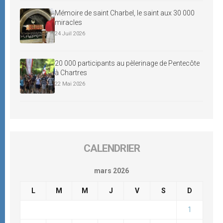
Mémoire de saint Charbel, le saint aux 30 000
miracles
24 Juil 2026
20 000 participants au pèlerinage de Pentecôte
à Chartres
22 Mai 2026
CALENDRIER
mars 2026
L
M
M
J
V
S
D
1