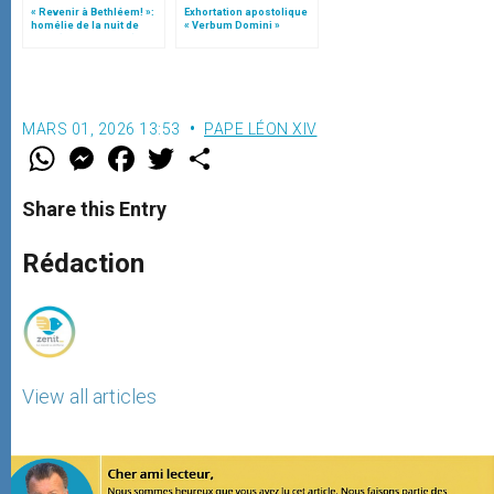
« Revenir à Bethléem! »:
Exhortation apostolique
homélie de la nuit de
« Verbum Domini »
Noël (texte complet)
MARS 01, 2026 13:53
PAPE LÉON XIV
W
M
F
T
S
h
e
a
w
h
a
s
c
i
a
t
s
e
t
r
Share this Entry
s
e
b
t
e
A
n
o
e
p
g
o
r
Rédaction
p
e
k
r
View all articles