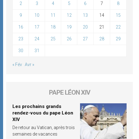
2
3
4
5
6
7
8
9
10
11
12
13
14
15
16
17
18
19
20
21
22
23
24
25
26
27
28
29
30
31
« Fév
Avr »
PAPE LÉON XIV
Les prochains grands
rendez-vous du pape Léon
XIV
De retour au Vatican, après trois
semaines de vacances