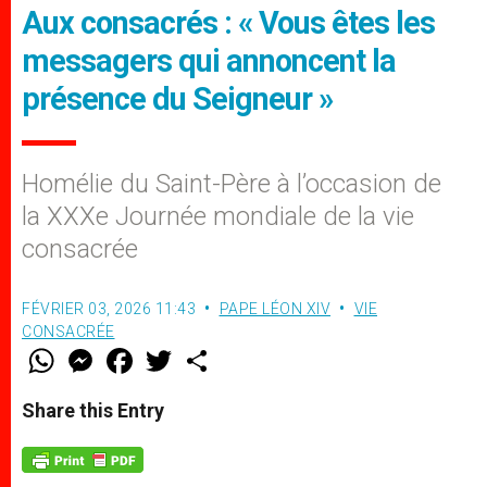
Aux consacrés : « Vous êtes les
messagers qui annoncent la
présence du Seigneur »
Homélie du Saint-Père à l’occasion de
la XXXe Journée mondiale de la vie
consacrée
FÉVRIER 03, 2026 11:43
PAPE LÉON XIV
VIE
CONSACRÉE
W
M
F
T
S
h
e
a
w
h
a
s
c
i
a
t
s
e
t
r
Share this Entry
s
e
b
t
e
A
n
o
e
p
g
o
r
p
e
k