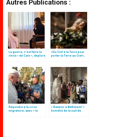
Autres Publications :
La guerre, c’est faire le
«Du Ciel à la Terre pour
choix « de Caïn », déplore
porter la Terre au Ciel»,
le pape François
par Mgr Francesco Follo
Répondre à la crise
« Revenir à Bethléem! »:
migratoire, avec « le
homélie de la nuit de
style de l’humanité »!
Noël (texte complet)
(texte complet)