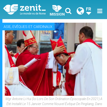
FR
MISSION
,
ASIE
EVÊQUES ET CARDINAUX
Mgr Antoine Li Hui (ici Lors De Son Ordination Épiscopale En 2021) A
Été Installé Le 15 Janvier Comme Nouvel Évêque De Pingliang, Dans