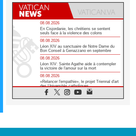
08.08.2026
En Cisjordanie, les chrétiens se sentent
seuls face à la violence des colons
08.08.2026
Léon XIV au sanctuaire de Notre Dame du
Bon Conseil à Genazzano en septembre
08.08.2026
Léon XIV: Sainte Agathe aide à contempler
la victoire de l'amour sur la mort
08.08.2026
«Relancer l'empathie», le projet Triennal d'art
des Universités catholiques
08.08.2026
Signis 2026, donner la parole aux religieuses
catholiques
08.08.2026
Au Bangladesh, l'Église accompagne les
Dalits sur le chemin de la dignité
07.08.2026
Philippines: le vicariat apostolique de