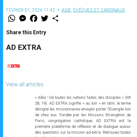
FÉVRIER 01, 2026 11:42
ASIE
,
EVÊQUES ET CARDINAUX
W
M
F
T
S
h
e
a
w
h
a
s
c
i
a
t
s
e
t
r
Share this Entry
s
e
b
t
e
A
n
o
e
p
g
o
r
AD EXTRA
p
e
k
r
View all articles
« Allez ! De toutes les nations faites des disciples » (Mt
28, 19). AD EXTRA signifie « au loin » en latin, le terme
désigne les missionnaires envoyés porter l’Evangile loin
de chez eux. Fondée par les Missions Etrangères de
Paris, congrégation catholique, AD EXTRA est la
première plateforme de réflexion et de dialogue autour
des questions sur la mission ad extra. Retrouvez toutes