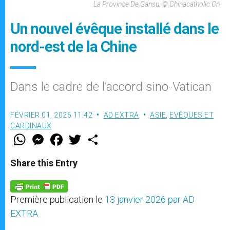
La Province De Gansu. © Chinacatholic.cn
Un nouvel évêque installé dans le
nord-est de la Chine
Dans le cadre de l’accord sino-Vatican
FÉVRIER 01, 2026 11:42
AD EXTRA
ASIE
,
EVÊQUES ET
CARDINAUX
W
M
F
T
S
h
e
a
w
h
a
s
c
i
a
t
s
e
t
r
Share this Entry
s
e
b
t
e
A
n
o
e
p
g
o
r
p
e
k
Première publication le
13 janvier 2026 par AD
r
EXTRA