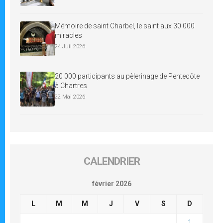
Mémoire de saint Charbel, le saint aux 30 000
miracles
24 Juil 2026
20 000 participants au pèlerinage de Pentecôte
à Chartres
22 Mai 2026
CALENDRIER
février 2026
L
M
M
J
V
S
D
1