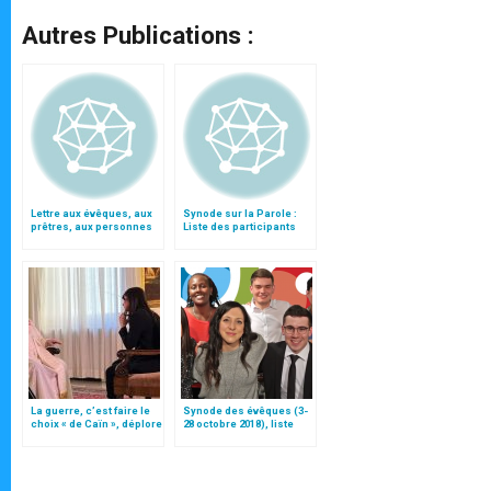
Autres Publications :
Lettre aux évêques, aux
Synode sur la Parole :
prêtres, aux personnes
Liste des participants
consacrées et aux
fidèles de l'Église
catholique en Chine
La guerre, c’est faire le
Synode des évêques (3-
choix « de Caïn », déplore
28 octobre 2018), liste
le pape François
des participants