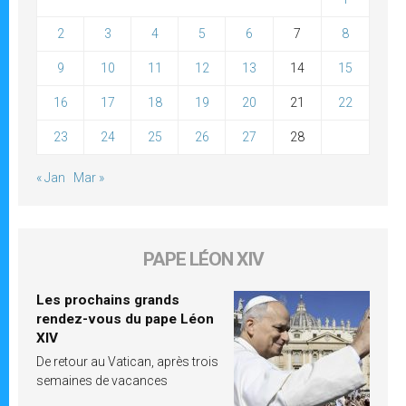
2
3
4
5
6
7
8
9
10
11
12
13
14
15
16
17
18
19
20
21
22
23
24
25
26
27
28
« Jan
Mar »
PAPE LÉON XIV
Les prochains grands
rendez-vous du pape Léon
XIV
De retour au Vatican, après trois
semaines de vacances