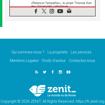
«Relancer l'empathie», le projet Triennal d'art
des Universités catholiques
08.08.2026
Signis 2026, donner la parole aux religieuses
catholiques
08.08.2026
Au Bangladesh, l'Église accompagne les
Dalits sur le chemin de la dignité
07.08.2026
Philippines: le vicariat apostolique de
Calapan devient un diocèse
Qui sommes-nous ?
La propriété
Les services
07.08.2026
Congo-Brazzaville: le 15 août, entre solennité
Mentions Legales
Droits d’auteur
Contactez-nous
de l'Assomption et mémoire nationale
07.08.2026
«La paix commence par l'empathie» estime
le cardinal Parolin
07.08.2026
En Colombie, «la paix ne s'achète pas avec
une signature»
Copyright © 2026 ZENIT. All Rights Reserved. https://fr.zenit.org