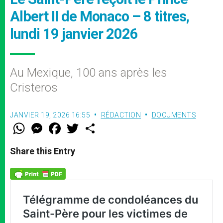
Albert II de Monaco – 8 titres,
lundi 19 janvier 2026
Au Mexique, 100 ans après les
Cristeros
JANVIER 19, 2026 16:55
RÉDACTION
DOCUMENTS
W
M
F
T
S
h
e
a
w
h
a
s
c
i
a
t
s
e
t
r
Share this Entry
s
e
b
t
e
A
n
o
e
p
g
o
r
p
e
k
r