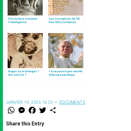
Une lecture croyante :
Les inscriptions de Tal
l’intelligence
Deir Alla (Jordanie)
typologique des deux
Testaments
Anges ou archanges ?
« Il ne pourra pas exister
Qui sont-ils ?
d’Europe pacifique
sans… »: l’Ukraine, dans
la vision de Jean-Paul II
JANVIER 19, 2026 16:55
DOCUMENTS
W
M
F
T
S
h
e
a
w
h
a
s
c
i
a
t
s
e
t
r
Share this Entry
s
e
b
t
e