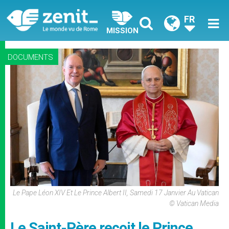
FR
MISSION
DOCUMENTS
Le Pape Léon XIV Et Le Prince Albert II, Samedi 17 Janvier Au Vatican
© Vatican Media
Le Saint-Père reçoit le Prince