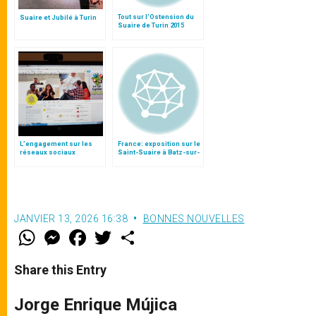
Tout sur l'Ostension du
Suaire et Jubilé à Turin
Suaire de Turin 2015
L’engagement sur les
France: exposition sur le
réseaux sociaux
Saint-Suaire à Batz-sur-
Mer (Nantes)
JANVIER 13, 2026 16:38
BONNES NOUVELLES
W
M
F
T
S
h
e
a
w
h
a
s
c
i
a
t
s
e
t
r
Share this Entry
s
e
b
t
e
A
n
o
e
p
g
o
r
Jorge Enrique Mújica
p
e
k