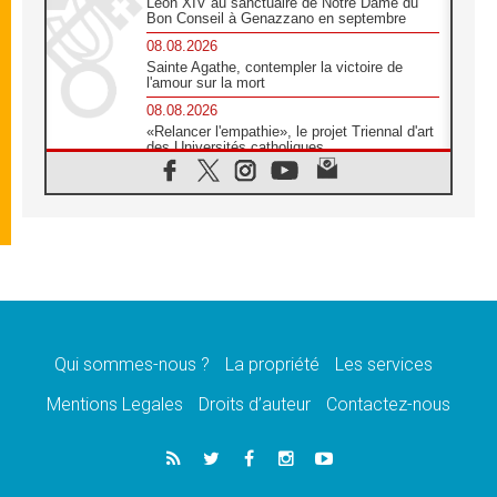
Léon XIV au sanctuaire de Notre Dame du
Bon Conseil à Genazzano en septembre
08.08.2026
Sainte Agathe, contempler la victoire de
l'amour sur la mort
08.08.2026
«Relancer l'empathie», le projet Triennal d'art
des Universités catholiques
08.08.2026
Signis 2026, donner la parole aux religieuses
catholiques
08.08.2026
Au Bangladesh, l'Église accompagne les
Dalits sur le chemin de la dignité
07.08.2026
Philippines: le vicariat apostolique de
Calapan devient un diocèse
Qui sommes-nous ?
La propriété
Les services
07.08.2026
Congo-Brazzaville: le 15 août, entre solennité
Mentions Legales
Droits d’auteur
Contactez-nous
de l'Assomption et mémoire nationale
07.08.2026
«La paix commence par l'empathie» estime
le cardinal Parolin
07.08.2026