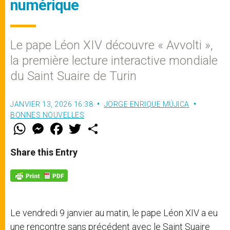
numérique
Le pape Léon XIV découvre « Avvolti »,
la première lecture interactive mondiale
du Saint Suaire de Turin
JANVIER 13, 2026 16:38
JORGE ENRIQUE MÚJICA
BONNES NOUVELLES
W
M
F
T
S
h
e
a
w
h
a
s
c
i
a
t
s
e
t
r
Share this Entry
s
e
b
t
e
A
n
o
e
p
g
o
r
p
e
k
r
Le vendredi 9 janvier au matin, le pape Léon XIV a eu
une rencontre sans précédent avec le Saint Suaire