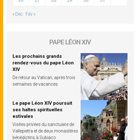
26
27
28
29
30
31
« Déc
Fév »
PAPE LÉON XIV
Les prochains grands
rendez-vous du pape Léon
XIV
De retour au Vatican, après trois
semaines de vacances
Le pape Léon XIV poursuit
ses haltes spirituelles
estivales
Visites privées du sanctuaire de
Vallepietra et de deux monastères
bénédictins à Subiaco