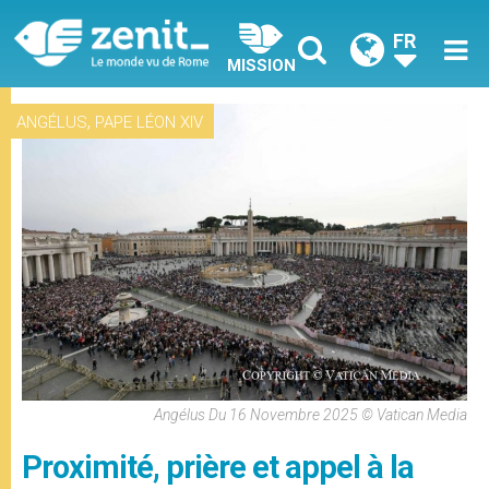
FR
MISSION
,
ANGÉLUS
PAPE LÉON XIV
Angélus Du 16 Novembre 2025 © Vatican Media
Proximité, prière et appel à la