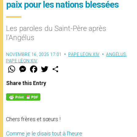
paix pour les nations blessées
Les paroles du Saint-Père après
l’Angélus
NOVEMBRE 16, 2025 17:01
PAPE LÉON XIV
ANGÉLUS
,
PAPE LÉON XIV
W
M
F
T
S
h
e
a
w
h
a
s
c
i
a
t
s
e
t
r
Share this Entry
s
e
b
t
e
A
n
o
e
p
g
o
r
p
e
k
r
Chers frères et sœurs !
Comme je le disais tout à l’heure