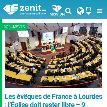
FR
MISSION
DOCUMENTS
Les évêques de France à Lourdes
: l’Église doit rester libre – 9