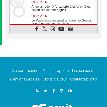
09.08.2026
Angélus: Léon XIV exhorte à la foi en Dieu
dépouillée de tout orgueil
09.08.2026
Le Pape lance un appel à la paix au Soudan
et à la protection des civils
09.08.2026
Déclaration d'Addis-Abeba du SCEAM sur
l'Éducation Catholique en Afrique
08.08.2026
En Cisjordanie, les chrétiens se sentent
seuls face à la violence des colons
08.08.2026
Léon XIV au sanctuaire de Notre Dame du
Bon Conseil à Genazzano en septembre
Qui sommes-nous ?
La propriété
Les services
08.08.2026
Léon XIV: Sainte Agathe aide à contempler
Mentions Legales
Droits d’auteur
Contactez-nous
la victoire de l'amour sur la mort
08.08.2026
«Relancer l'empathie», le projet Triennal d'art
des Universités catholiques
08.08.2026
Signis 2026, donner la parole aux religieuses
catholiques