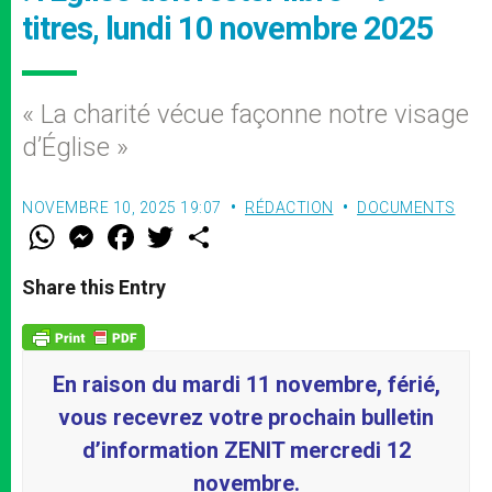
titres, lundi 10 novembre 2025
« La charité vécue façonne notre visage
d’Église »
NOVEMBRE 10, 2025 19:07
RÉDACTION
DOCUMENTS
W
M
F
T
S
h
e
a
w
h
a
s
c
i
a
t
s
e
t
r
Share this Entry
s
e
b
t
e
A
n
o
e
p
g
o
r
p
e
k
r
En raison du mardi 11 novembre, férié,
vous recevrez votre prochain bulletin
d’information ZENIT mercredi 12
novembre.