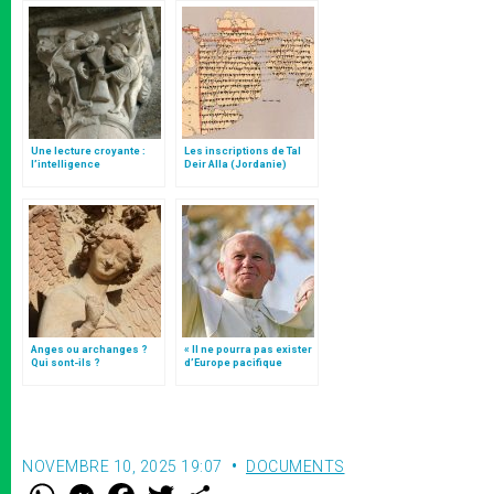
Une lecture croyante :
Les inscriptions de Tal
l’intelligence
Deir Alla (Jordanie)
typologique des deux
Testaments
Anges ou archanges ?
« Il ne pourra pas exister
Qui sont-ils ?
d’Europe pacifique
sans… »: l’Ukraine, dans
la vision de Jean-Paul II
NOVEMBRE 10, 2025 19:07
DOCUMENTS
W
M
F
T
S