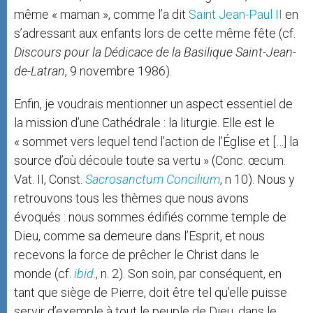
même « maman », comme l’a dit
Saint Jean-Paul II
en
s’adressant aux enfants lors de cette même fête (cf.
Discours pour la Dédicace de la Basilique Saint-Jean-
de-Latran
, 9 novembre 1986).
Enfin, je voudrais mentionner un aspect essentiel de
la mission d’une Cathédrale : la liturgie. Elle est le
« sommet vers lequel tend l’action de l’Église et […] la
source d’où découle toute sa vertu » (Conc. œcum.
Vat. II, Const.
Sacrosanctum Concilium
, n 10). Nous y
retrouvons tous les thèmes que nous avons
évoqués : nous sommes édifiés comme temple de
Dieu, comme sa demeure dans l’Esprit, et nous
recevons la force de prêcher le Christ dans le
monde (cf.
ibid
.
, n. 2). Son soin, par conséquent, en
tant que siège de Pierre, doit être tel qu’elle puisse
servir d’exemple à tout le peuple de Dieu, dans le