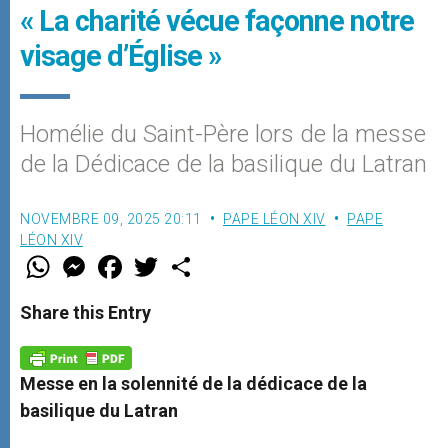
« La charité vécue façonne notre
visage d’Église »
Homélie du Saint-Père lors de la messe
de la Dédicace de la basilique du Latran
NOVEMBRE 09, 2025 20:11
PAPE LÉON XIV
PAPE
LÉON XIV
W
M
F
T
S
h
e
a
w
h
a
s
c
i
a
t
s
e
t
r
Share this Entry
s
e
b
t
e
A
n
o
e
p
g
o
r
p
e
k
Messe en la solennité de la dédicace de la
r
basilique du Latran