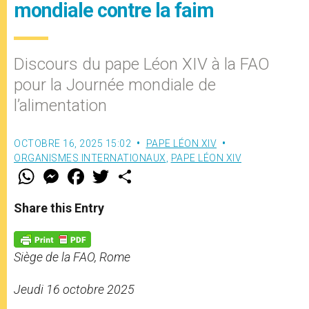
mondiale contre la faim
Discours du pape Léon XIV à la FAO
pour la Journée mondiale de
l’alimentation
OCTOBRE 16, 2025 15:02
PAPE LÉON XIV
ORGANISMES INTERNATIONAUX
,
PAPE LÉON XIV
W
M
F
T
S
h
e
a
w
h
a
s
c
i
a
t
s
e
t
r
Share this Entry
s
e
b
t
e
A
n
o
e
p
g
o
r
p
e
k
Siège de la FAO, Rome
r
Jeudi 16 octobre 2025