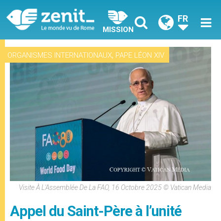
FR
MISSION
,
ORGANISMES INTERNATIONAUX
PAPE LÉON XIV
Visite À L'Assemblée De La FAO, 16 Octobre 2025 © Vatican Media
Appel du Saint-Père à l’unité