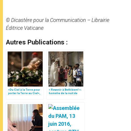
© Dicastère pour la Communication – Librairie
Éditrice Vaticane
Autres Publications :
«Du Ciel à la Terre pour
« Revenir à Bethléem! »:
porter la Terre au Ciel»,
homélie de la nuit de
par Mgr Francesco Follo
Noël (texte complet)