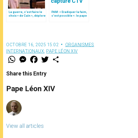
La guerre, c’est faire le
PAM: « Eradiquer la faim,
choix « de Caïn », déplore
c’est possible »: le pape
le pape François
François demande des
« héros »
OCTOBRE 16, 2025 15:02
ORGANISMES
INTERNATIONAUX
,
PAPE LÉON XIV
W
M
F
T
S
h
e
a
w
h
a
s
c
i
a
t
s
e
t
r
Share this Entry
s
e
b
t
e
A
n
o
e
p
g
o
r
Pape Léon XIV
p
e
k
r
View all articles