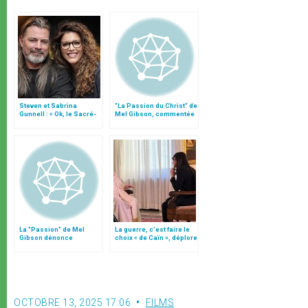
Steven et Sabrina
"La Passion du Christ" de
Gunnell : « Ok, le Sacré-
Mel Gibson, commentée
Cœur veut son film ! »
par le p. Di Noia,
collaborateur du Vatican
La "Passion" de Mel
La guerre, c’est faire le
Gibson dénonce
choix « de Caïn », déplore
l’oppression et la
le pape François
violence
OCTOBRE 13, 2025 17:06
FILMS