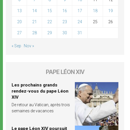
13
14
15
16
17
18
19
20
21
22
23
24
25
26
27
28
29
30
31
« Sep
Nov »
PAPE LÉON XIV
Les prochains grands
rendez-vous du pape Léon
XIV
De retour au Vatican, après trois
semaines de vacances
Le pape Léon XIV poursuit