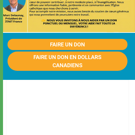
FAIRE UN DON
FAIRE UN DON EN DOLLARS
CANADIENS