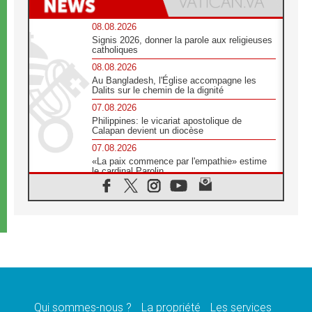
08.08.2026
Signis 2026, donner la parole aux religieuses
catholiques
08.08.2026
Au Bangladesh, l'Église accompagne les
Dalits sur le chemin de la dignité
07.08.2026
Philippines: le vicariat apostolique de
Calapan devient un diocèse
07.08.2026
«La paix commence par l'empathie» estime
le cardinal Parolin
07.08.2026
En Colombie, «la paix ne s'achète pas avec
une signature»
07.08.2026
Le programme du voyage apostolique du
Pape en France dévoilé
07.08.2026
1ère Conférence continentale sur l'éducation
catholique en Afrique
Qui sommes-nous ?
La propriété
Les services
07.08.2026