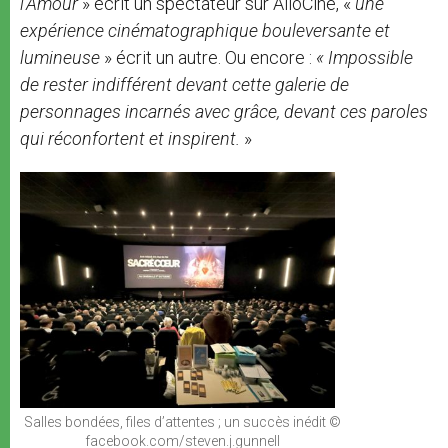
l’Amour
» écrit un spectateur sur AlloCiné, «
une
expérience cinématographique bouleversante et
lumineuse
» écrit un autre. Ou encore :
« Impossible
de rester indifférent devant cette galerie de
personnages incarnés avec grâce, devant ces paroles
qui réconfortent et inspirent.
»
Salles bondées, files d’attentes ; un succès inédit ©
facebook.com/steven.j.gunnell