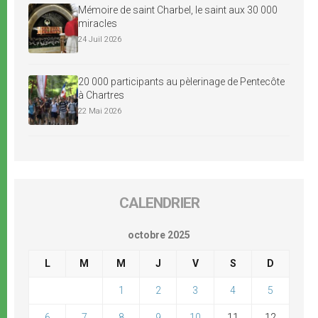
Mémoire de saint Charbel, le saint aux 30 000
miracles
24 Juil 2026
20 000 participants au pèlerinage de Pentecôte
à Chartres
22 Mai 2026
CALENDRIER
octobre 2025
L
M
M
J
V
S
D
1
2
3
4
5
6
7
8
9
10
11
12