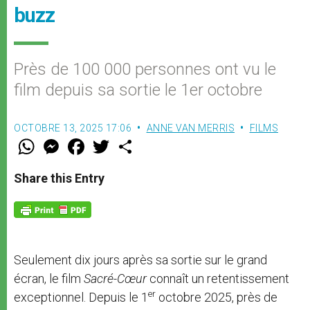
buzz
Près de 100 000 personnes ont vu le
film depuis sa sortie le 1er octobre
OCTOBRE 13, 2025 17:06
ANNE VAN MERRIS
FILMS
W
M
F
T
S
h
e
a
w
h
a
s
c
i
a
t
s
e
t
r
Share this Entry
s
e
b
t
e
A
n
o
e
p
g
o
r
p
e
k
r
Seulement dix jours après sa sortie sur le grand
écran, le film
Sacré-Cœur
connaît un retentissement
er
exceptionnel. Depuis le 1
octobre 2025, près de