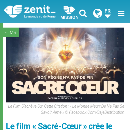
FR
MISSION
FILMS
Le Film S’achève Sur Cette Citation : « Le Monde Meurt De Ne Pas Se
Savoir Aimé » © Facebook.com/SajeDistribution
Le film « Sacré-Cœur » crée le