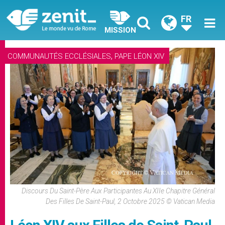
FR
MISSION
,
COMMUNAUTÉS ECCLÉSIALES
PAPE LÉON XIV
Discours Du Saint-Père Aux Participantes Au XIIe Chapitre Général
Des Filles De Saint-Paul, 2 Octobre 2025 © Vatican Media