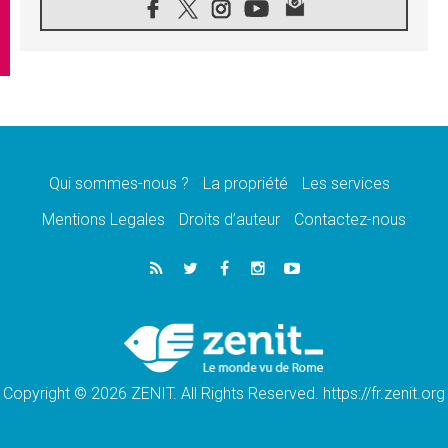
08.08.2026
Signis 2026, donner la parole aux religieuses
catholiques
08.08.2026
Au Bangladesh, l'Église accompagne les
Dalits sur le chemin de la dignité
07.08.2026
Philippines: le vicariat apostolique de
Calapan devient un diocèse
Qui sommes-nous ?
La propriété
Les services
07.08.2026
Congo-Brazzaville: le 15 août, entre solennité
Mentions Legales
Droits d’auteur
Contactez-nous
de l'Assomption et mémoire nationale
07.08.2026
«La paix commence par l'empathie» estime
le cardinal Parolin
07.08.2026
En Colombie, «la paix ne s'achète pas avec
une signature»
Copyright © 2026 ZENIT. All Rights Reserved. https://fr.zenit.org