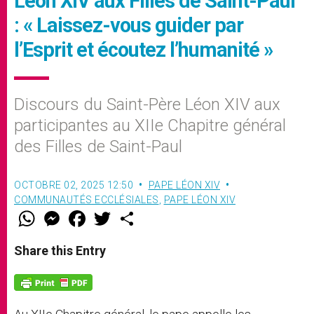
Léon XIV aux Filles de Saint-Paul
: « Laissez-vous guider par
l’Esprit et écoutez l’humanité »
Discours du Saint-Père Léon XIV aux
participantes au XIIe Chapitre général
des Filles de Saint-Paul
OCTOBRE 02, 2025 12:50
PAPE LÉON XIV
COMMUNAUTÉS ECCLÉSIALES
,
PAPE LÉON XIV
W
M
F
T
S
h
e
a
w
h
a
s
c
i
a
t
s
e
t
r
Share this Entry
s
e
b
t
e
A
n
o
e
p
g
o
r
p
e
k
r