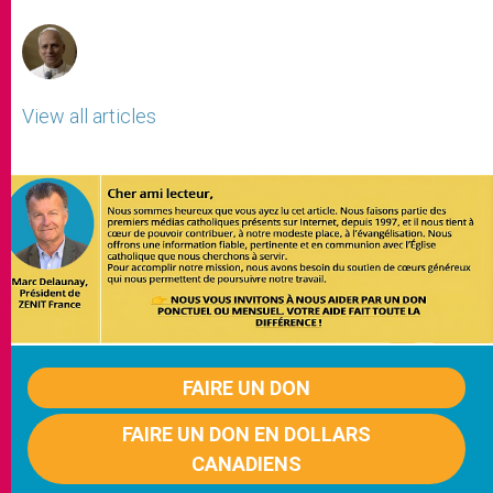
r
View all articles
FAIRE UN DON
FAIRE UN DON EN DOLLARS
CANADIENS