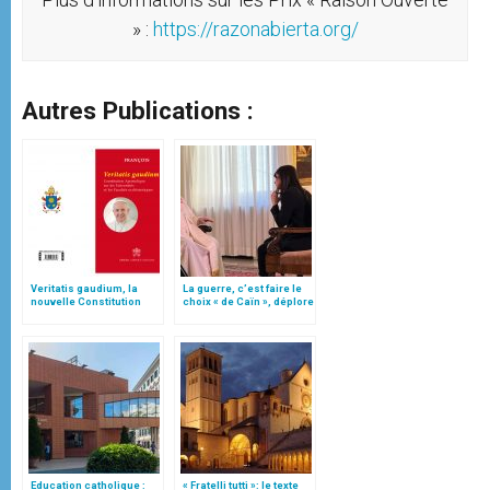
» :
https://razonabierta.org/
Autres Publications :
Veritatis gaudium, la
La guerre, c’est faire le
nouvelle Constitution
choix « de Caïn », déplore
pour les études
le pape François
ecclésiastiques
Education catholique :
« Fratelli tutti »: le texte