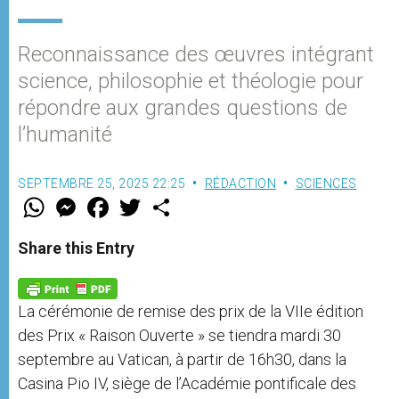
Reconnaissance des œuvres intégrant
science, philosophie et théologie pour
répondre aux grandes questions de
l’humanité
SEPTEMBRE 25, 2025 22:25
RÉDACTION
SCIENCES
W
M
F
T
S
h
e
a
w
h
a
s
c
i
a
t
s
e
t
r
Share this Entry
s
e
b
t
e
A
n
o
e
p
g
o
r
p
e
k
La cérémonie de remise des prix de la VIIe édition
r
des Prix « Raison Ouverte » se tiendra mardi 30
septembre au Vatican, à partir de 16h30, dans la
Casina Pio IV, siège de l’Académie pontificale des