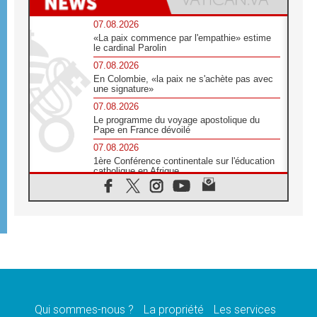
07.08.2026
«La paix commence par l'empathie» estime
le cardinal Parolin
07.08.2026
En Colombie, «la paix ne s'achète pas avec
une signature»
07.08.2026
Le programme du voyage apostolique du
Pape en France dévoilé
07.08.2026
1ère Conférence continentale sur l'éducation
catholique en Afrique
07.08.2026
Un logo symbolique pour la venue du Pape
en France
07.08.2026
Cardinal Rossi: «La venue du Pape Léon en
Argentine est un hommage à François»
07.08.2026
Hiroshima et Nagasaki, 81 ans après,
lancement des «dix jours de prière pour la
paix»
Qui sommes-nous ?
La propriété
Les services