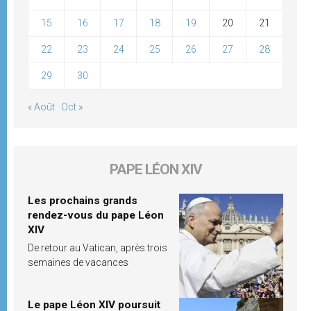
15
16
17
18
19
20
21
22
23
24
25
26
27
28
29
30
« Août
Oct »
PAPE LÉON XIV
Les prochains grands
rendez-vous du pape Léon
XIV
De retour au Vatican, après trois
semaines de vacances
Le pape Léon XIV poursuit