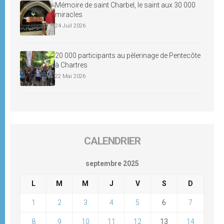
Mémoire de saint Charbel, le saint aux 30 000
miracles
24 Juil 2026
20 000 participants au pèlerinage de Pentecôte
à Chartres
22 Mai 2026
CALENDRIER
septembre 2025
L
M
M
J
V
S
D
1
2
3
4
5
6
7
8
9
10
11
12
13
14