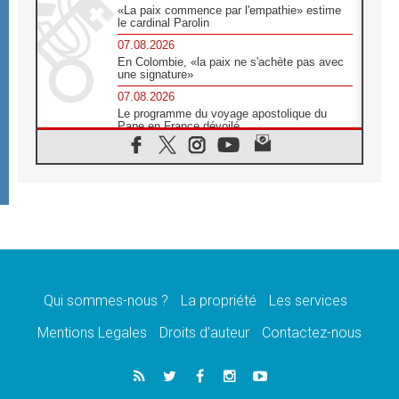
«La paix commence par l'empathie» estime
le cardinal Parolin
07.08.2026
En Colombie, «la paix ne s'achète pas avec
une signature»
07.08.2026
Le programme du voyage apostolique du
Pape en France dévoilé
07.08.2026
1ère Conférence continentale sur l'éducation
catholique en Afrique
07.08.2026
Un logo symbolique pour la venue du Pape
en France
07.08.2026
Cardinal Rossi: «La venue du Pape Léon en
Argentine est un hommage à François»
Qui sommes-nous ?
La propriété
Les services
07.08.2026
Hiroshima et Nagasaki, 81 ans après,
Mentions Legales
Droits d’auteur
Contactez-nous
lancement des «dix jours de prière pour la
paix»
06.08.2026
Préparatifs des JMJ 2027 à Séoul: «c'est
passionnant et l'impatience est immense!»