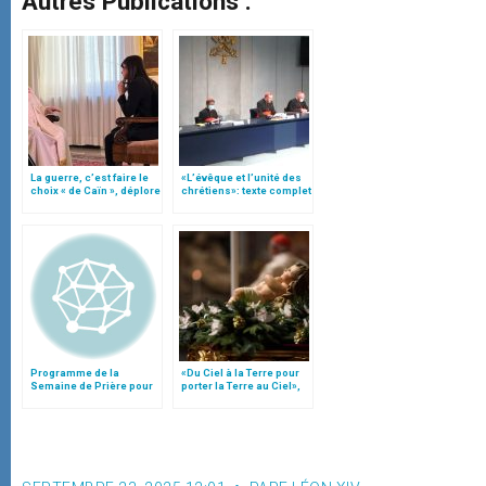
Autres Publications :
La guerre, c’est faire le
«L’évêque et l’unité des
choix « de Caïn », déplore
chrétiens»: texte complet
le pape François
du C.P. pour la promotion
de l’unité
Programme de la
«Du Ciel à la Terre pour
Semaine de Prière pour
porter la Terre au Ciel»,
l'Unité des Chrétiens
par Mgr Francesco Follo
2003