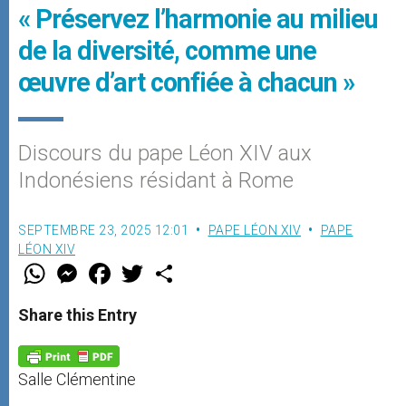
« Préservez l’harmonie au milieu
de la diversité, comme une
œuvre d’art confiée à chacun »
Discours du pape Léon XIV aux
Indonésiens résidant à Rome
SEPTEMBRE 23, 2025 12:01
PAPE LÉON XIV
PAPE
LÉON XIV
W
M
F
T
S
h
e
a
w
h
a
s
c
i
a
t
s
e
t
r
Share this Entry
s
e
b
t
e
A
n
o
e
p
g
o
r
p
e
k
Salle Clémentine
r