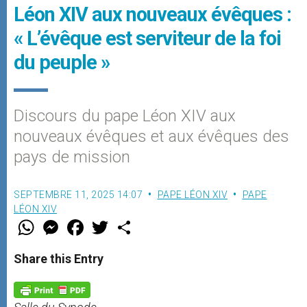
Léon XIV aux nouveaux évêques :
« L’évêque est serviteur de la foi
du peuple »
Discours du pape Léon XIV aux
nouveaux évêques et aux évêques des
pays de mission
SEPTEMBRE 11, 2025 14:07
PAPE LÉON XIV
PAPE
LÉON XIV
W
M
F
T
S
h
e
a
w
h
a
s
c
i
a
t
s
e
t
r
Share this Entry
s
e
b
t
e
A
n
o
e
p
g
o
r
p
e
k