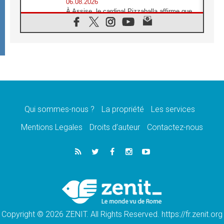
06.08.2026
À Assise, le cardinal Pizzaballa affirme que
«les chrétiens veulent la paix»
06.08.2026
Au Mexique, le cardinal Parolin invite à être
aux côtés des marginalisées
06.08.2026
À Assise, le Pape invite les jeunes à
«construire la civilisation de l'amour»
05.08.2026
La visite du Pape en Argentine portera «un
message de paix et de dignité humaine»
Qui sommes-nous ?
La propriété
Les services
05.08.2026
Mentions Legales
Droits d’auteur
Contactez-nous
«La visite du Pape en Uruguay renforcera
l'espérance» affirme Mgr Tróccoli
05.08.2026
Le nonce en Ukraine: «Il est inquiétant
d'entendre ceux qui bénissent la guerre»
05.08.2026
Léon XIV au Pérou, une lueur d'espoir pour
un peuple en quête de paix
Copyright © 2026 ZENIT. All Rights Reserved. https://fr.zenit.org