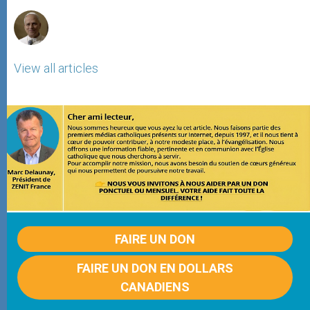
r
View all articles
FAIRE UN DON
FAIRE UN DON EN DOLLARS
CANADIENS