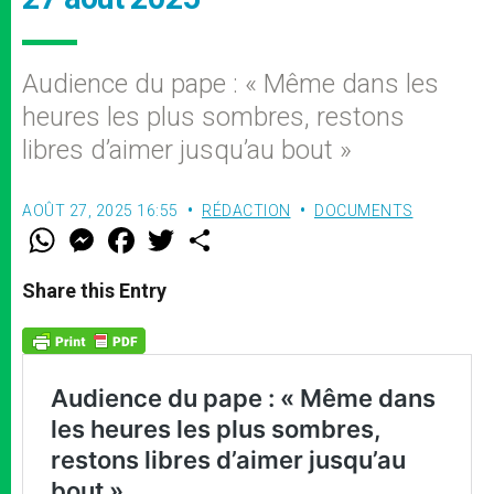
Audience du pape : « Même dans les
heures les plus sombres, restons
libres d’aimer jusqu’au bout »
AOÛT 27, 2025 16:55
RÉDACTION
DOCUMENTS
W
M
F
T
S
h
e
a
w
h
a
s
c
i
a
t
s
e
t
r
Share this Entry
s
e
b
t
e
A
n
o
e
p
g
o
r
p
e
k
r