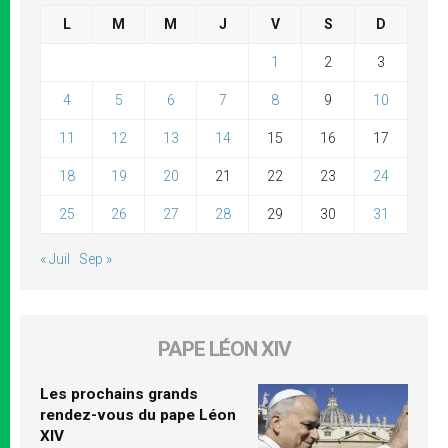
L
M
M
J
V
S
D
1
2
3
4
5
6
7
8
9
10
11
12
13
14
15
16
17
18
19
20
21
22
23
24
25
26
27
28
29
30
31
« Juil
Sep »
PAPE LÉON XIV
Les prochains grands
rendez-vous du pape Léon
XIV