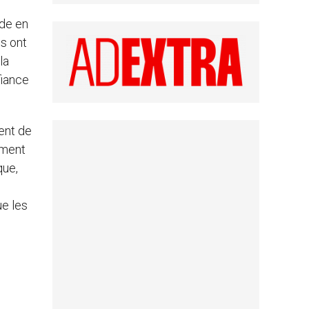
rde en
ns ont
la
fiance
ent de
mment
que,
ue les