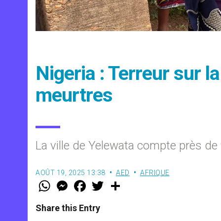
Nigeria : Terreur sur l
meurtres
La ville de Yelewata compte près de
AOÛT 19, 2025 13:38
AED
AFRIQUE
W
M
F
T
S
h
e
a
w
h
a
s
c
i
a
t
s
e
t
r
Share this Entry
s
e
b
t
e