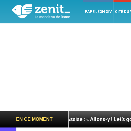
PAPE LÉON XIV
CITÉ DU
e du pape à Assise : « Allons-y ! Let’s go ! »
Nic
EN CE MOMENT