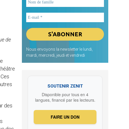
ue de
Nous envoyons la newsletter le lundi,
mardi, mercredi, jeudi et vendredi
de
théâtre
. Ces
autres
SOUTENIR ZENIT
Disponible pour tous en 4
langues, financé par les lecteurs.
r des
FAIRE UN DON
es
que des