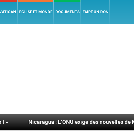
 VATICAN
EGLISE ET MONDE
DOCUMENTS
FAIRE UN DON
aragua : L’ONU exige des nouvelles de Mgr Mata