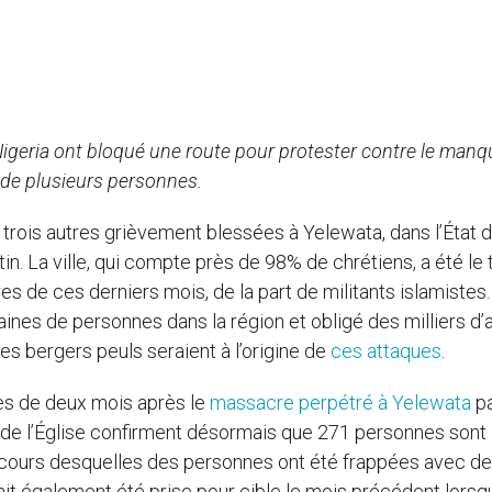
Nigeria ont bloqué une route pour protester contre le manq
re de plusieurs personnes.
 trois autres grièvement blessées à Yelewata, dans l’État 
in. La ville, qui compte près de 98% de chrétiens, a été le 
es de ces derniers mois, de la part de militants islamistes
ines de personnes dans la région et obligé des milliers d’
des bergers peuls seraient à l’origine de
ces attaques
.
rès de deux mois après le
massacre perpétré à Yelewata
pa
ts de l’Église confirment désormais que 271 personnes sont
au cours desquelles des personnes ont été frappées avec d
vait également été prise pour cible le mois précédent lors