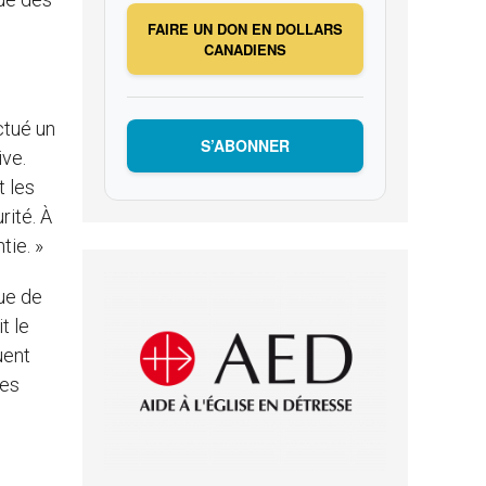
FAIRE UN DON EN DOLLARS
CANADIENS
ctué un
S’ABONNER
ive.
t les
rité. À
tie. »
que de
t le
uent
les