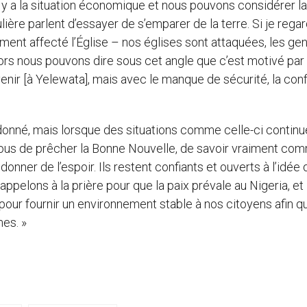
l y a la situation économique et nous pouvons considérer la
ulière parlent d’essayer de s’emparer de la terre. Si je rega
ement affecté l’Église – nos églises sont attaquées, les ge
ors nous pouvons dire sous cet angle que c’est motivé par 
nir [à Yelewata], mais avec le manque de sécurité, la con
andonné, mais lorsque des situations comme celle-ci continu
ur nous de prêcher la Bonne Nouvelle, de savoir vraiment co
nner de l’espoir. Ils restent confiants et ouverts à l’idée 
ppelons à la prière pour que la paix prévale au Nigeria, et
our fournir un environnement stable à nos citoyens afin q
es. »