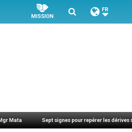
FR
MISSION
Sept signes pour repérer les dérives sectaires du c