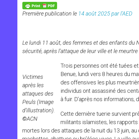
A
n
o
e
p
g
o
r
p
e
k
Première publication le
14 août 2025 par l’AED
r
Le lundi 11 août, des femmes et des enfants du 
sécurité, après l’attaque de leur ville et le meurt
Trois personnes ont été tuées et
Benue, lundi vers 8 heures du mat
Victimes
des offensives les plus meurtrièr
après les
individus ont assassiné des centa
attaques des
à fuir. D’après nos informations, 
Peuls (Image
d’illustration).
Cette dernière tuerie survient p
©
ACN
militants islamistes, les rappor
mortes lors des attaques de la nuit du 13 juin, 
machettes, abattues ou brûlées vives. La ville a