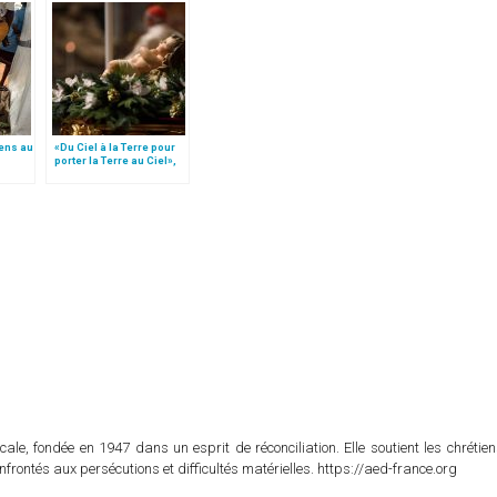
ens au
«Du Ciel à la Terre pour
porter la Terre au Ciel»,
par Mgr Francesco Follo
cale, fondée en 1947 dans un esprit de réconciliation. Elle soutient les chrétie
nfrontés aux persécutions et difficultés matérielles. https://aed-france.org