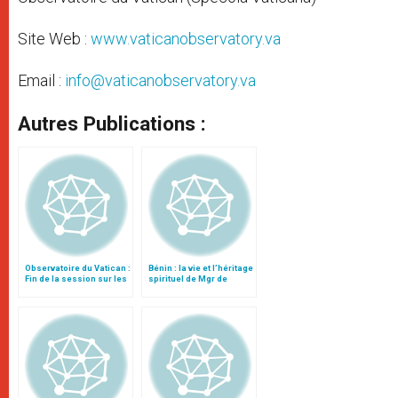
Site Web :
www.vaticanobservatory.va
Email :
info@vaticanobservatory.va
Autres Publications :
Observatoire du Vatican :
Bénin : la vie et l’héritage
Fin de la session sur les
spirituel de Mgr de
disques galactiques
Souza