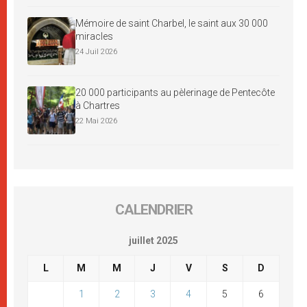
Mémoire de saint Charbel, le saint aux 30 000
miracles
24 Juil 2026
20 000 participants au pèlerinage de Pentecôte
à Chartres
22 Mai 2026
CALENDRIER
juillet 2025
L
M
M
J
V
S
D
1
2
3
4
5
6