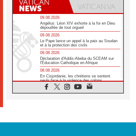
09.08.2026
Angélus: Léon XIV exhorte à la foi en Dieu
dépouillée de tout orgueil
09.08.2026
Le Pape lance un appel à la paix au Soudan
et à la protection des civils
09.08.2026
Déclaration d'Addis-Abeba du SCEAM sur
l'Éducation Catholique en Afrique
08.08.2026
En Cisjordanie, les chrétiens se sentent
seuls face à la violence des colons
08.08.2026
Léon XIV au sanctuaire de Notre Dame du
Bon Conseil à Genazzano en septembre
08.08.2026
Léon XIV: Sainte Agathe aide à contempler
la victoire de l'amour sur la mort
08.08.2026
«Relancer l'empathie», le projet Triennal d'art
des Universités catholiques