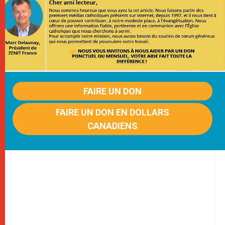
FAIRE UN DON
FAIRE UN DON EN DOLLARS
CANADIENS