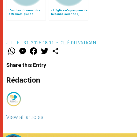
L’ancien observatoire
« L’Eglise n’a pas peur de
astronomique de
la bonne science »,
Castelgandolfo
affirme le père Funes,
déménage
S.J.
JUILLET 31, 2025 18:01
CITÉ DU VATICAN
W
M
F
T
S
h
e
a
w
h
a
s
c
i
a
t
s
e
t
r
Share this Entry
s
e
b
t
e
A
n
o
e
p
g
o
r
Rédaction
p
e
k
r
View all articles