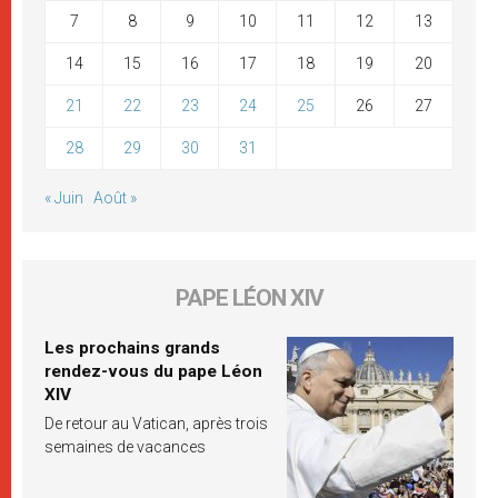
7
8
9
10
11
12
13
14
15
16
17
18
19
20
21
22
23
24
25
26
27
28
29
30
31
« Juin
Août »
PAPE LÉON XIV
Les prochains grands
rendez-vous du pape Léon
XIV
De retour au Vatican, après trois
semaines de vacances