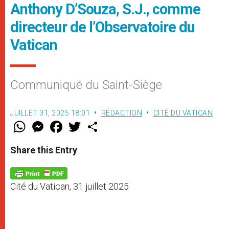
Anthony D’Souza, S.J., comme
directeur de l’Observatoire du
Vatican
Communiqué du Saint-Siège
JUILLET 31, 2025 18:01
RÉDACTION
CITÉ DU VATICAN
W
M
F
T
S
h
e
a
w
h
a
s
c
i
a
t
s
e
t
r
Share this Entry
s
e
b
t
e
A
n
o
e
p
g
o
r
p
e
k
Cité du Vatican, 31 juillet 2025
r