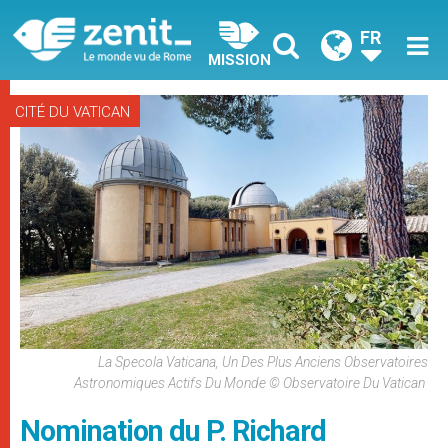
FR
MISSION
CITÉ DU VATICAN
La Specola Vaticana, Un Des Plus Anciens Observatoires
Astronomiques Actifs Du Monde © Observatoire Du Vatican
Nomination du P. Richard