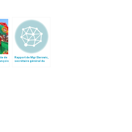
xte de
Rapport de Mgr Eterovic,
rançois
secrétaire général du
nde
synode