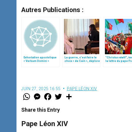
Autres Publications :
Exhortation apostolique
La guerre, c’est faire le
"Christus vivit!", te
« Verbum Domini »
choix « de Caïn », déplore
la lettre du pape F
le pape François
aux jeunes du mo
JUIN 27, 2025 16:55
PAPE LÉON XIV
W
M
F
T
S
h
e
a
w
h
a
s
c
i
a
t
s
e
t
r
Share this Entry
s
e
b
t
e
A
n
o
e
p
g
o
r
Pape Léon XIV
p
e
k
r