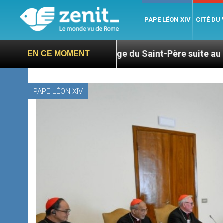
PAPE LÉON XIV
CITÉ DU
Hommage du Saint-Père suite au décès du cardinal J
EN CE MOMENT
PAPE LÉON XIV