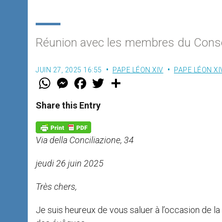
Réunion avec les membres du Consei
JUIN 27, 2025 16:55
PAPE LÉON XIV
PAPE LÉON XI
W
M
F
T
S
h
e
a
w
h
a
s
c
i
a
t
s
e
t
r
Share this Entry
s
e
b
t
e
A
n
o
e
p
g
o
r
p
e
k
Via della Conciliazione, 34
r
jeudi 26 juin 2025
Très chers,
Je suis heureux de vous saluer à l’occasion de la