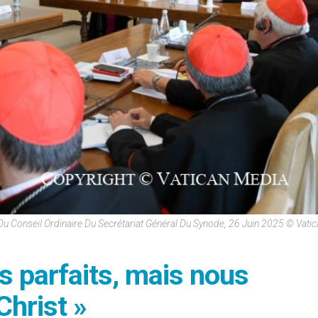
 Conseil Ordinaire Du Secrétariat Général Du Synode, 26 Juin 2025 © Vati
 parfaits, mais nous
hrist »