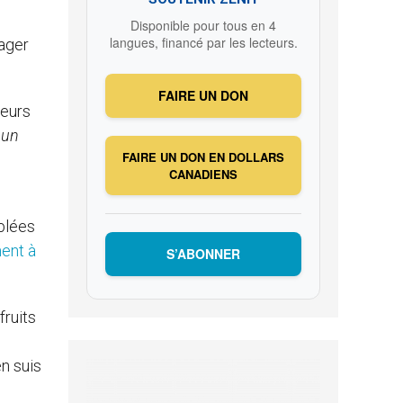
Disponible pour tous en 4
langues, financé par les lecteurs.
tager
FAIRE UN DON
ieurs
 un
FAIRE UN DON EN DOLLARS
CANADIENS
mblées
ent à
S’ABONNER
fruits
en suis