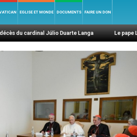
 VATICAN
EGLISE ET MONDE
DOCUMENTS
FAIRE UN DON
úlio Duarte Langa
Le pape Léon XIV évoque un 