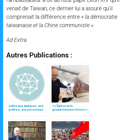
venait de Taïwan, ce dernier lui a assuré qu’il
comprenait la différence entre
« la démocratie
taïwanaise et la Chine communiste ».
Ad Extra
Autres Publications :
Lettre aux évêques, aux
« L’Église et le
prêtres, aux personnes
gouvernement chinois »,
consacrées et aux
interview du p. Joseph
fidèles de l'Église
Shih par le p. Spadaro
catholique en Chine