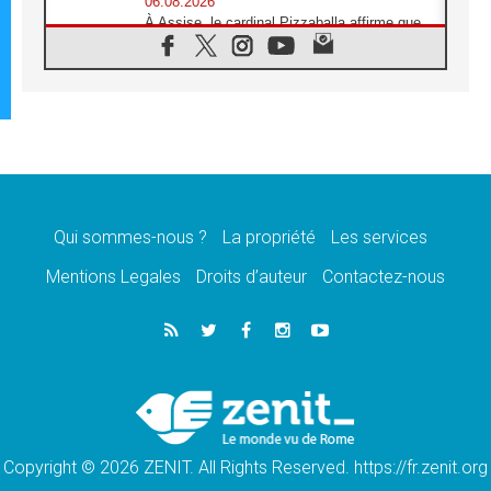
06.08.2026
À Assise, le cardinal Pizzaballa affirme que
«les chrétiens veulent la paix»
06.08.2026
Au Mexique, le cardinal Parolin invite à être
aux côtés des marginalisées
06.08.2026
À Assise, le Pape invite les jeunes à
«construire la civilisation de l'amour»
05.08.2026
La visite du Pape en Argentine portera «un
message de paix et de dignité humaine»
Qui sommes-nous ?
La propriété
Les services
05.08.2026
Mentions Legales
Droits d’auteur
Contactez-nous
«La visite du Pape en Uruguay renforcera
l'espérance» affirme Mgr Tróccoli
05.08.2026
Le nonce en Ukraine: «Il est inquiétant
d'entendre ceux qui bénissent la guerre»
05.08.2026
Léon XIV au Pérou, une lueur d'espoir pour
un peuple en quête de paix
Copyright © 2026 ZENIT. All Rights Reserved. https://fr.zenit.org