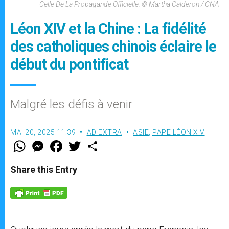
Celle De La Propagande Officielle. © Martha Calderon / CNA
Léon XIV et la Chine : La fidélité
des catholiques chinois éclaire le
début du pontificat
Malgré les défis à venir
MAI 20, 2025 11:39
AD EXTRA
ASIE
,
PAPE LÉON XIV
W
M
F
T
S
h
e
a
w
h
a
s
c
i
a
t
s
e
t
r
Share this Entry
s
e
b
t
e
A
n
o
e
p
g
o
r
p
e
k
r