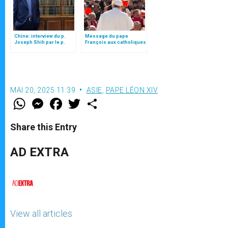
Chine: interview du p.
Message du pape
Joseph Shih par le p.
François aux catholiques
Antonio Spadaro sj
de Chine (texte complet)
MAI 20, 2025 11:39
ASIE
,
PAPE LÉON XIV
W
M
F
T
S
h
e
a
w
h
a
s
c
i
a
t
s
e
t
r
Share this Entry
s
e
b
t
e
A
n
o
e
p
g
o
r
AD EXTRA
p
e
k
r
View all articles