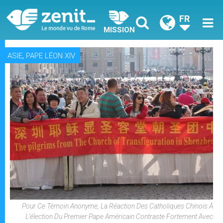
FR
MISSION
,
ASIE
PAPE LÉON XIV
Pour Ce Témoin Anonyme, La Réaction Des Catholiques Chinois À
L’élection Du Premier Pape Américain Contraste Fortement Avec