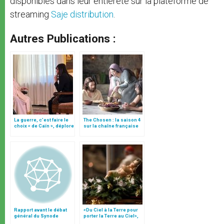
disponibles dans leur entièreté sur la plateforme de
streaming
Saje distribution
.
Autres Publications :
La guerre, c’est faire le
The Chosen : la saison 4
choix « de Caïn », déplore
sur la chaîne française
le pape François
C8
Rapport avant le débat
«Du Ciel à la Terre pour
général du Synode
porter la Terre au Ciel»,
par Mgr Francesco Follo