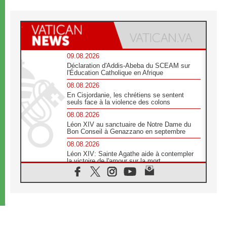
09.08.2026
Déclaration d'Addis-Abeba du SCEAM sur
l'Éducation Catholique en Afrique
08.08.2026
En Cisjordanie, les chrétiens se sentent
seuls face à la violence des colons
08.08.2026
Léon XIV au sanctuaire de Notre Dame du
Bon Conseil à Genazzano en septembre
08.08.2026
Léon XIV: Sainte Agathe aide à contempler
la victoire de l'amour sur la mort
08.08.2026
«Relancer l'empathie», le projet Triennal d'art
des Universités catholiques
08.08.2026
Signis 2026, donner la parole aux religieuses
catholiques