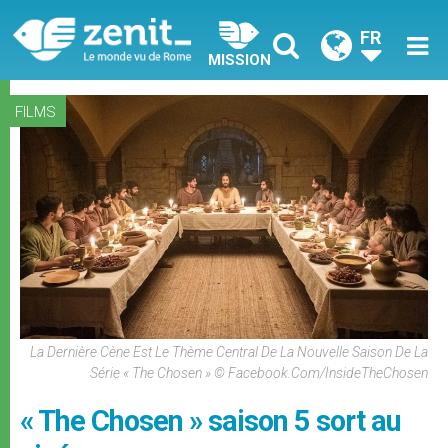
FR
MISSION
FILMS
La Dernière Cène Est Le Thème Central De La Nouvelle Saison De La
Série « The Chosen » © Facebook.com/InsideTheChosen
« The Chosen » saison 5 sort au