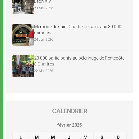
Léon XIV
28 Mai 2026
Mémoire de saint Charbel, le saint aux 30 000
miracles
24 Juil 2026
20 000 participants au pèlerinage de Pentecôte
à Chartres
22 Mai 2026
CALENDRIER
février 2025
L
M
M
J
V
S
D