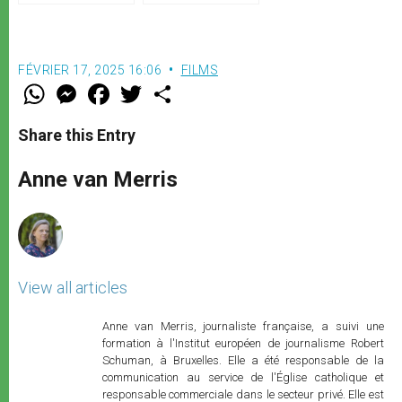
FÉVRIER 17, 2025 16:06
FILMS
W
M
F
T
S
h
e
a
w
h
a
s
c
i
a
t
s
e
t
r
Share this Entry
s
e
b
t
e
A
n
o
e
p
g
o
r
Anne van Merris
p
e
k
r
View all articles
Anne van Merris, journaliste française, a suivi une
formation à l'Institut européen de journalisme Robert
Schuman, à Bruxelles. Elle a été responsable de la
communication au service de l'Église catholique et
responsable commerciale dans le secteur privé. Elle est