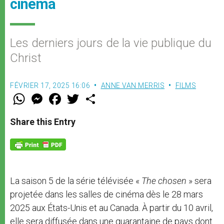
cinéma
Les derniers jours de la vie publique du
Christ
FÉVRIER 17, 2025 16:06
ANNE VAN MERRIS
FILMS
W
M
F
T
S
h
e
a
w
h
a
s
c
i
a
t
s
e
t
r
Share this Entry
s
e
b
t
e
A
n
o
e
p
g
o
r
p
e
k
r
La saison 5 de la série télévisée «
The chosen
» sera
projetée dans les salles de cinéma dès le 28 mars
2025 aux États-Unis et au Canada. À partir du 10 avril,
elle sera diffusée dans une quarantaine de pays dont