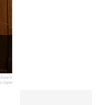
 À Rome ©
o Digital