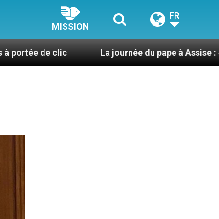
FR
MISSION
lic
La journée du pape à Assise : « Allons-y ! Let