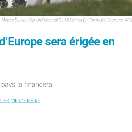
6 Mètres De Haut Sur Un Piédestal De 15 Mètres En Forme De Couronne © 
d’Europe sera érigée en
pays la financera
ALES
,
VIERGE MARIE