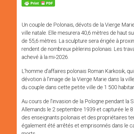
p
g
o
r
p
e
k
r
Un couple de Polonais, dévots de la Vierge Marie
ville natale. Elle mesurera 40,6 mètres de haut s
de 55,6 mètres. La sculpture sera érigée à prox
rendent de nombreux pèlerins polonais. Les trav
achevé à la mi-2026.
L’homme d’affaires polonais Roman Karkosik, qui
dévotion à l’image de la Vierge Marie dans la ville
du couple dans cette petite ville de 1 500 habita
Au cours de l’invasion de la Pologne pendant la S
Allemands le 2 septembre 1939 et capturée le 8
des enseignants polonais et des propriétaires ter
également été arrêtés et emprisonnés dans le ca
morts.