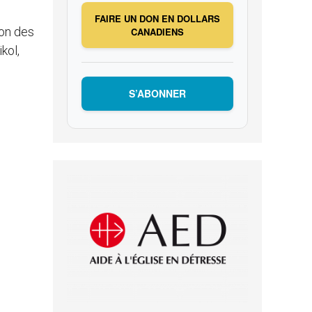
FAIRE UN DON EN DOLLARS
ion des
CANADIENS
kol,
S’ABONNER