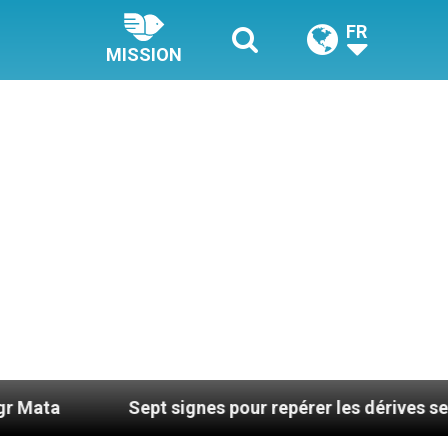
FR
MISSION
Sept signes pour repérer les dérives sectaires du coac