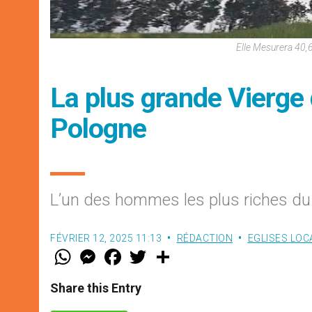
Elle Mesurera 40,
La plus grande Vierge 
Pologne
L’un des hommes les plus riches du 
FÉVRIER 12, 2025 11:13
RÉDACTION
EGLISES LOC
W
M
F
T
S
h
e
a
w
h
a
s
c
i
a
t
s
e
t
r
Share this Entry
s
e
b
t
e
A
n
o
e