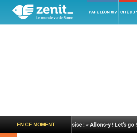
PAPE LÉON XIV
CITÉ DU
u pape à Assise : « Allons-y ! Let’s go ! »
Nicar
EN CE MOMENT