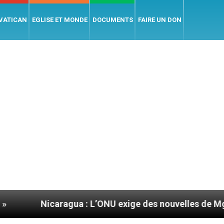
 VATICAN
EGLISE ET MONDE
DOCUMENTS
FAIRE UN DON
agua : L’ONU exige des nouvelles de Mgr Mata