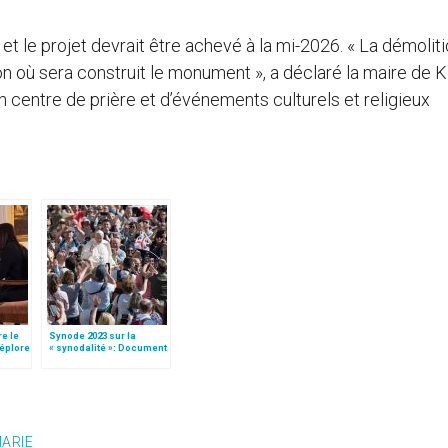
 le projet devrait être achevé à la mi-2026. « La démolit
n où sera construit le monument », a déclaré la maire de Ki
n centre de prière et d’événements culturels et religieux
re le
Synode 2023 sur la
déplore
« synodalité »: Document
préparatoire (texte
complet)
MARIE