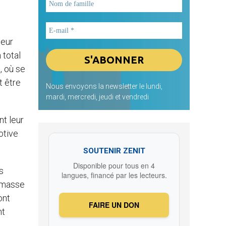
leur
 total
, où se
t être
Nous envoyons la newsletter le lundi,
mardi, mercredi, jeudi et vendredi
t leur
otive
SOUTENIR ZENIT
Disponible pour tous en 4
s
langues, financé par les lecteurs.
n masse
ont
FAIRE UN DON
nt