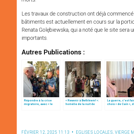
Les travaux de construction ont déjà commencé et
bâtiments est actuellement en cours sur la portio
Renata Golębiewska, qui a noté que le site sera u
importants.
Autres Publications :
Répondre à la crise
« Revenir à Bethléem! »:
La guerre, c’est fai
migratoire, avec « le
homélie de la nuit de
choix « de Caïn », 
style de l’humanité »!
Noël (texte complet)
le pape François
(texte complet)
FÉVRIER 12, 2025 11:13
EGLISES LOCALES
,
VIERGE 