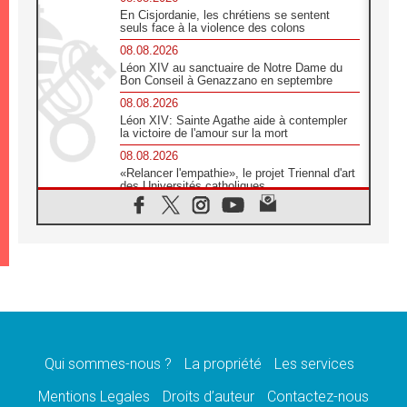
En Cisjordanie, les chrétiens se sentent
seuls face à la violence des colons
08.08.2026
Léon XIV au sanctuaire de Notre Dame du
Bon Conseil à Genazzano en septembre
08.08.2026
Léon XIV: Sainte Agathe aide à contempler
la victoire de l'amour sur la mort
08.08.2026
«Relancer l'empathie», le projet Triennal d'art
des Universités catholiques
08.08.2026
Signis 2026, donner la parole aux religieuses
catholiques
08.08.2026
Au Bangladesh, l'Église accompagne les
Dalits sur le chemin de la dignité
07.08.2026
Philippines: le vicariat apostolique de
Calapan devient un diocèse
Qui sommes-nous ?
La propriété
Les services
07.08.2026
Congo-Brazzaville: le 15 août, entre solennité
Mentions Legales
Droits d’auteur
Contactez-nous
de l'Assomption et mémoire nationale