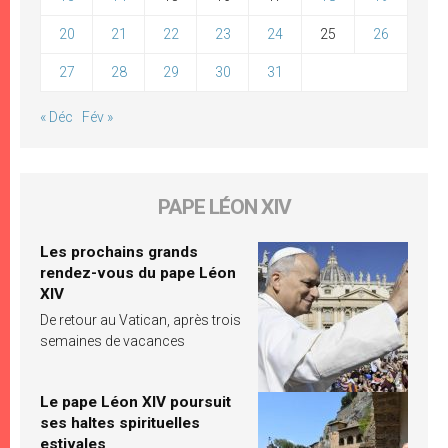
20
21
22
23
24
25
26
27
28
29
30
31
« Déc
Fév »
PAPE LÉON XIV
Les prochains grands
rendez-vous du pape Léon
XIV
De retour au Vatican, après trois
semaines de vacances
Le pape Léon XIV poursuit
ses haltes spirituelles
estivales