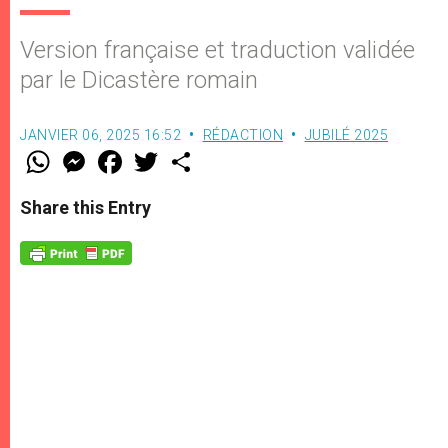
Version française et traduction validée
par le Dicastère romain
JANVIER 06, 2025 16:52
RÉDACTION
JUBILÉ 2025
W
M
F
T
S
h
e
a
w
h
a
s
c
i
a
t
s
e
t
r
Share this Entry
s
e
b
t
e
A
n
o
e
p
g
o
r
p
e
k
r