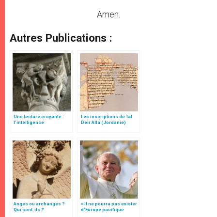
Amen.
Autres Publications :
Une lecture croyante :
Les inscriptions de Tal
l’intelligence
Deir Alla (Jordanie)
typologique des deux
Testaments
Anges ou archanges ?
« Il ne pourra pas exister
Qui sont-ils ?
d’Europe pacifique
sans… »: l’Ukraine, dans