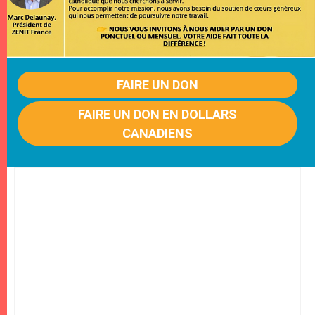
FAIRE UN DON
FAIRE UN DON EN DOLLARS
CANADIENS