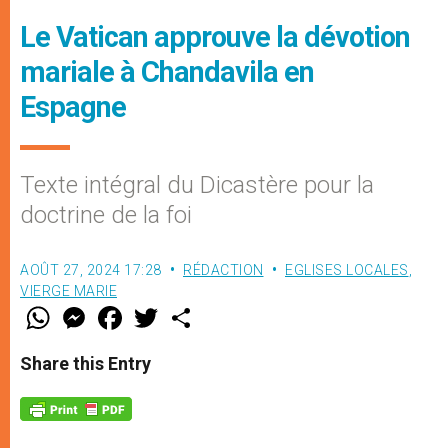
Le Vatican approuve la dévotion
mariale à Chandavila en
Espagne
Texte intégral du Dicastère pour la
doctrine de la foi
AOÛT 27, 2024 17:28
RÉDACTION
EGLISES LOCALES
,
VIERGE MARIE
W
M
F
T
S
h
e
a
w
h
a
s
c
i
a
t
s
e
t
r
Share this Entry
s
e
b
t
e
A
n
o
e
p
g
o
r
p
e
k
r