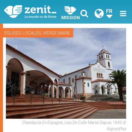
FR
MISSION
,
EGLISES LOCALES
VIERGE MARIE
Chandavila En Espagne, Lieu De Culte Marial Depuis 1945 ©
Aujourd’hui