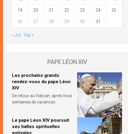
19
20
21
22
23
24
25
26
27
28
29
30
31
« Juil
Sep »
PAPE LÉON XIV
Les prochains grands
rendez-vous du pape Léon
XIV
De retour au Vatican, après trois
semaines de vacances
Le pape Léon XIV poursuit
ses haltes spirituelles
estivales