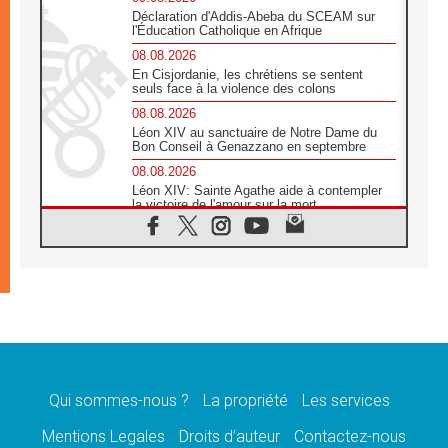
Déclaration d'Addis-Abeba du SCEAM sur
l'Éducation Catholique en Afrique
08.08.2026
En Cisjordanie, les chrétiens se sentent
seuls face à la violence des colons
08.08.2026
Léon XIV au sanctuaire de Notre Dame du
Bon Conseil à Genazzano en septembre
08.08.2026
Léon XIV: Sainte Agathe aide à contempler
la victoire de l'amour sur la mort
08.08.2026
«Relancer l'empathie», le projet Triennal d'art
des Universités catholiques
08.08.2026
Signis 2026, donner la parole aux religieuses
catholiques
08.08.2026
Au Bangladesh, l'Église accompagne les
Dalits sur le chemin de la dignité
Qui sommes-nous ?
La propriété
Les services
07.08.2026
Philippines: le vicariat apostolique de
Mentions Legales
Droits d’auteur
Contactez-nous
Calapan devient un diocèse