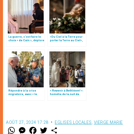
La guerre, c’est faire le
«Du Ciel à la Terre pour
choix « de Caïn », déplore
porter la Terre au Ciel»,
le pape François
par Mgr Francesco Follo
Répondre à la crise
« Revenir à Bethléem! »:
migratoire, avec « le
homélie de la nuit de
style de l’humanité »!
Noël (texte complet)
(texte complet)
AOÛT 27, 2024 17:28
EGLISES LOCALES
,
VIERGE MARIE
W
M
F
T
S
h
e
a
w
h