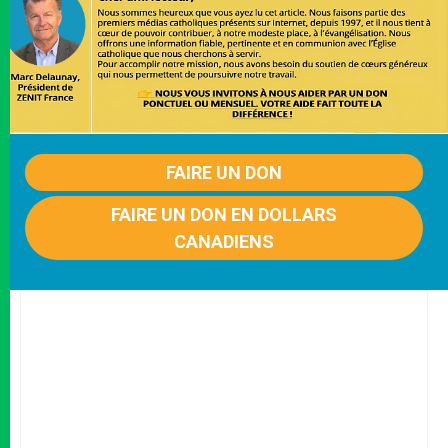
FAIRE UN DON
FAIRE UN DON EN DOLLARS
CANADIENS