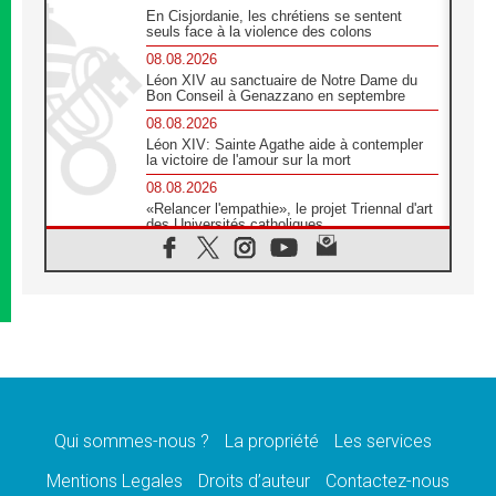
En Cisjordanie, les chrétiens se sentent
seuls face à la violence des colons
08.08.2026
Léon XIV au sanctuaire de Notre Dame du
Bon Conseil à Genazzano en septembre
08.08.2026
Léon XIV: Sainte Agathe aide à contempler
la victoire de l'amour sur la mort
08.08.2026
«Relancer l'empathie», le projet Triennal d'art
des Universités catholiques
08.08.2026
Signis 2026, donner la parole aux religieuses
catholiques
08.08.2026
Au Bangladesh, l'Église accompagne les
Dalits sur le chemin de la dignité
07.08.2026
Philippines: le vicariat apostolique de
Calapan devient un diocèse
Qui sommes-nous ?
La propriété
Les services
07.08.2026
Congo-Brazzaville: le 15 août, entre solennité
Mentions Legales
Droits d’auteur
Contactez-nous
de l'Assomption et mémoire nationale