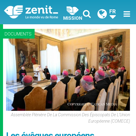
FR
MISSION
DOCUMENTS
Assemblée Plénière De La Commission Des Épiscopats De L’Union
Européenne (COMECE)
Les évêques européens