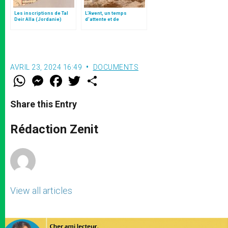
Les inscriptions de Tal
L’Avent, un temps
Deir Alla (Jordanie)
d’attente et de
consolation
AVRIL 23, 2024 16:49
DOCUMENTS
W
M
F
T
S
h
e
a
w
h
a
s
c
i
a
t
s
e
t
r
Share this Entry
s
e
b
t
e
A
n
o
e
p
g
o
r
Rédaction Zenit
p
e
k
r
View all articles