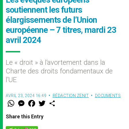
soutiennent les futurs
élargissements de l’Union
européenne – 7 titres, mardi 23
avril 2024
Le « droit » à l’avortement dans la
Charte des droits fondamentaux de
l’UE
AVRIL 23, 2024 16:49
RÉDACTION ZENIT
DOCUMENTS
W
M
F
T
S
h
e
a
w
h
a
s
c
i
a
t
s
e
t
r
Share this Entry
s
e
b
t
e
A
n
o
e
p
g
o
r