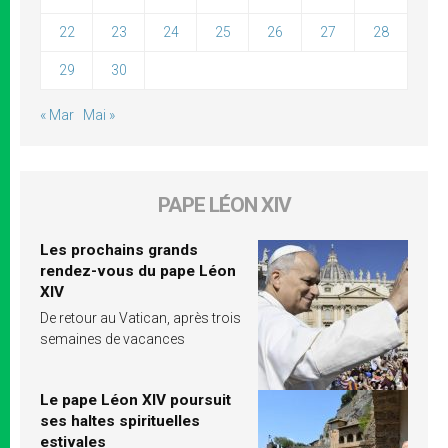
22
23
24
25
26
27
28
29
30
« Mar
Mai »
PAPE LÉON XIV
Les prochains grands
rendez-vous du pape Léon
XIV
De retour au Vatican, après trois
semaines de vacances
Le pape Léon XIV poursuit
ses haltes spirituelles
estivales