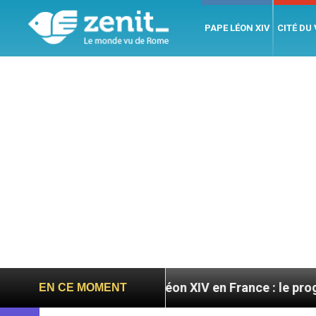
PAPE LÉON XIV
CITÉ DU
oires
Léon XIV en France : le programme détaill
EN CE MOMENT