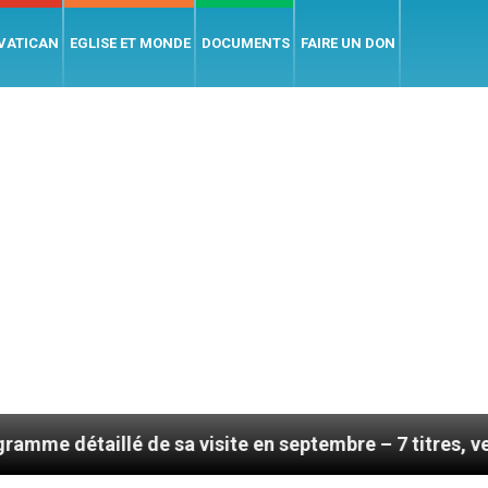
 VATICAN
EGLISE ET MONDE
DOCUMENTS
FAIRE UN DON
é de sa visite en septembre – 7 titres, vendredi 7 août