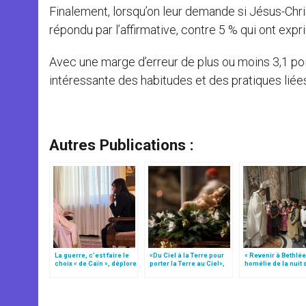
Finalement, lorsqu’on leur demande si Jésus-Chris
répondu par l’affirmative, contre 5 % qui ont exp
Avec une marge d’erreur de plus ou moins 3,1 po
intéressante des habitudes et des pratiques liées
Autres Publications :
La guerre, c’est faire le
«Du Ciel à la Terre pour
« Revenir à Bethlée
choix « de Caïn », déplore
porter la Terre au Ciel»,
homélie de la nuit 
le pape François
par Mgr Francesco Follo
Noël (texte comple