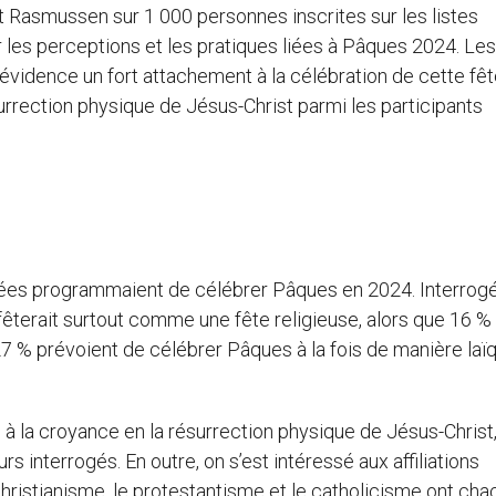
t Rasmussen sur 1 000 personnes inscrites sur les listes
r les perceptions et les pratiques liées à Pâques 2024. Les
évidence un fort attachement à la célébration de cette fê
urrection physique de Jésus-Christ parmi les participants
gées programmaient de célébrer Pâques en 2024. Interrogé
la fêterait surtout comme une fête religieuse, alors que 16 %
7 % prévoient de célébrer Pâques à la fois de manière laï
à la croyance en la résurrection physique de Jésus-Christ
 interrogés. En outre, on s’est intéressé aux affiliations
 christianisme, le protestantisme et le catholicisme ont cha