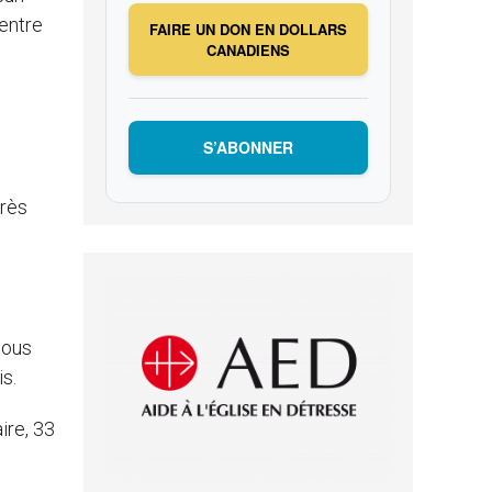
’entre
FAIRE UN DON EN DOLLARS
CANADIENS
S’ABONNER
très
tous
s.
ire, 33