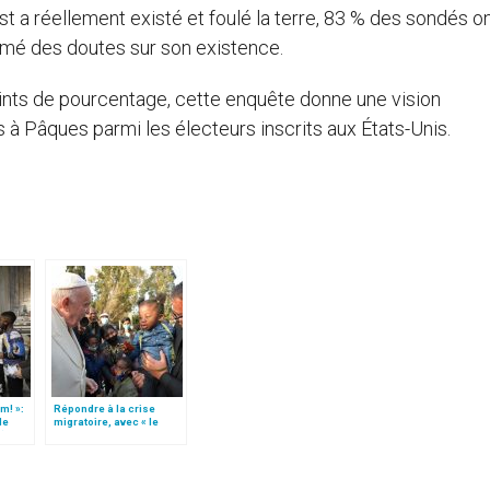
t a réellement existé et foulé la terre, 83 % des sondés o
rimé des doutes sur son existence.
ints de pourcentage, cette enquête donne une vision
 à Pâques parmi les électeurs inscrits aux États-Unis.
m! »:
Répondre à la crise
de
migratoire, avec « le
t)
style de l’humanité »!
(texte complet)