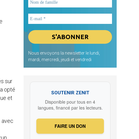
te
Nous envoyons la newsletter le lundi,
mardi, mercredi, jeudi et vendredi
s sur
 a opté
SOUTENIR ZENIT
que et
Disponible pour tous en 4
langues, financé par les lecteurs.
, avec
FAIRE UN DON
cun