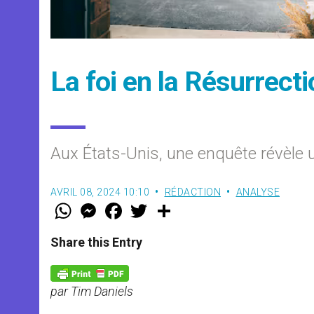
La foi en la Résurrect
Aux États-Unis, une enquête révèle u
AVRIL 08, 2024 10:10
RÉDACTION
ANALYSE
W
M
F
T
S
h
e
a
w
h
a
s
c
i
a
t
s
e
t
r
Share this Entry
s
e
b
t
e
A
n
o
e
p
g
o
r
p
e
k
par Tim Daniels
r