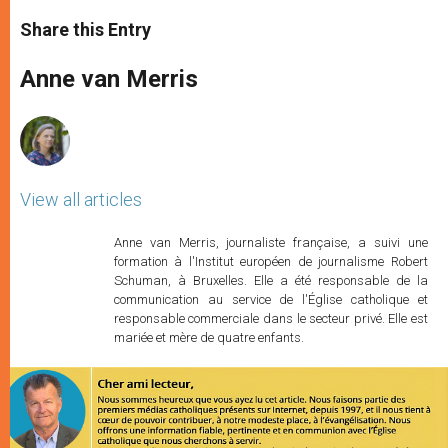
a
s
c
i
a
t
s
e
t
r
Share this Entry
s
e
b
t
e
A
n
o
e
p
g
o
r
Anne van Merris
p
e
k
r
View all articles
Anne van Merris, journaliste française, a suivi une
formation à l'Institut européen de journalisme Robert
Schuman, à Bruxelles. Elle a été responsable de la
communication au service de l'Église catholique et
responsable commerciale dans le secteur privé. Elle est
mariée et mère de quatre enfants.