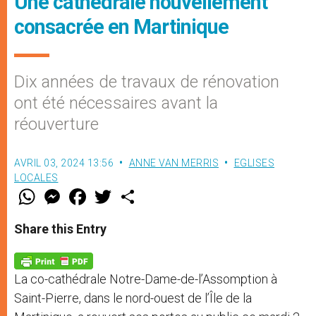
Une cathédrale nouvellement
consacrée en Martinique
Dix années de travaux de rénovation
ont été nécessaires avant la
réouverture
AVRIL 03, 2024 13:56
ANNE VAN MERRIS
EGLISES
LOCALES
W
M
F
T
S
h
e
a
w
h
a
s
c
i
a
t
s
e
t
r
Share this Entry
s
e
b
t
e
A
n
o
e
p
g
o
r
p
e
k
La co-cathédrale Notre-Dame-de-l’Assomption à
r
Saint-Pierre, dans le nord-ouest de l’Île de la