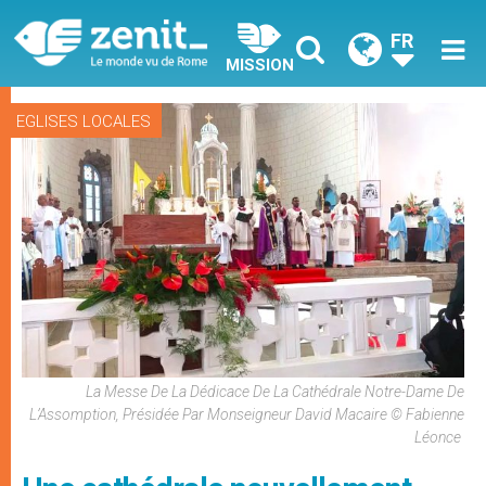
FR
MISSION
EGLISES LOCALES
La Messe De La Dédicace De La Cathédrale Notre-Dame De
L’Assomption, Présidée Par Monseigneur David Macaire © Fabienne
Léonce