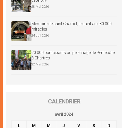
Léon XIV
28 Mai 2026
Mémoire de saint Charbel, le saint aux 30 000
miracles
24 Juil 2026
20 000 participants au pèlerinage de Pentecôte
à Chartres
22 Mai 2026
CALENDRIER
avril 2024
L
M
M
J
V
S
D