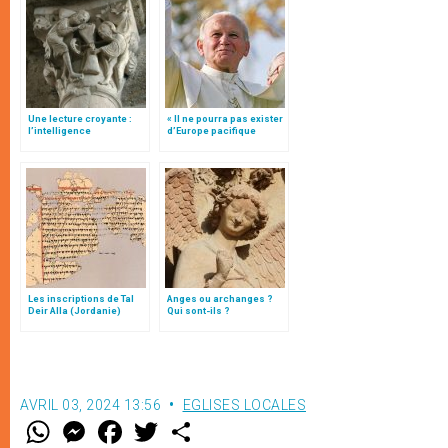
Une lecture croyante :
« Il ne pourra pas exister
l’intelligence
d’Europe pacifique
typologique des deux
sans… »: l’Ukraine, dans
Testaments
la vision de Jean-Paul II
Les inscriptions de Tal
Anges ou archanges ?
Deir Alla (Jordanie)
Qui sont-ils ?
AVRIL 03, 2024 13:56
EGLISES LOCALES
W
M
F
T
S
h
e
a
w
h