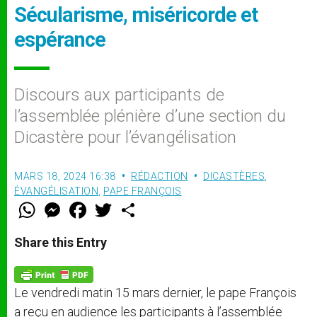
Sécularisme, miséricorde et
espérance
Discours aux participants de
l’assemblée plénière d’une section du
Dicastère pour l’évangélisation
MARS 18, 2024 16:38
RÉDACTION
DICASTÈRES
,
ÉVANGÉLISATION
,
PAPE FRANÇOIS
W
M
F
T
S
h
e
a
w
h
a
s
c
i
a
t
s
e
t
r
Share this Entry
s
e
b
t
e
A
n
o
e
p
g
o
r
p
e
k
Le vendredi matin 15 mars dernier, le pape François
r
a reçu en audience les participants à l’assemblée