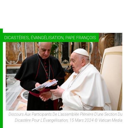
,
,
DICASTÈRES
ÉVANGÉLISATION
PAPE FRANÇOIS
Discours Aux Participants De L'assemblée Plénière D'une Section Du
Dicastère Pour L'Évangélisation, 15 Mars 2024 © Vatican Media