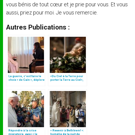
vous bénis de tout cœur et je prie pour vous. Et vous
aussi, priez pour moi. Je vous remercie.
Autres Publications :
La guerre, c’est faire le
«Du Ciel à la Terre pour
choix « de Caïn », déplore
porter la Terre au Ciel»,
le pape François
par Mgr Francesco Follo
Répondre à la crise
« Revenir à Bethléem! »:
migratoire, avec « le
homélie de la nuit de