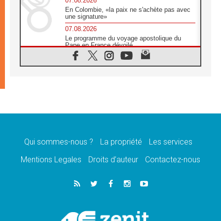
07.08.2026
En Colombie, «la paix ne s'achète pas avec
une signature»
07.08.2026
Le programme du voyage apostolique du
Pape en France dévoilé
07.08.2026
1ère Conférence continentale sur l'éducation
catholique en Afrique
07.08.2026
Un logo symbolique pour la venue du Pape
en France
07.08.2026
Cardinal Rossi: «La venue du Pape Léon en
Argentine est un hommage à François»
Qui sommes-nous ?
La propriété
Les services
07.08.2026
Hiroshima et Nagasaki, 81 ans après,
Mentions Legales
Droits d’auteur
Contactez-nous
lancement des «dix jours de prière pour la
paix»
06.08.2026
Préparatifs des JMJ 2027 à Séoul: «c'est
passionnant et l'impatience est immense!»
06.08.2026
Chrétiens et confucéens: respect et sagesse