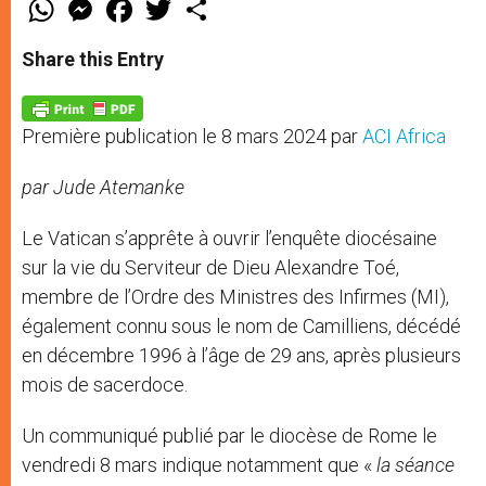
W
M
F
T
S
h
e
a
w
h
a
s
c
i
a
t
s
e
t
r
Share this Entry
s
e
b
t
e
A
n
o
e
p
g
o
r
p
e
k
Première publication le 8 mars 2024 par
ACI Africa
r
par Jude Atemanke
Le Vatican s’apprête à ouvrir l’enquête diocésaine
sur la vie du Serviteur de Dieu Alexandre Toé,
membre de l’Ordre des Ministres des Infirmes (MI),
également connu sous le nom de Camilliens, décédé
en décembre 1996 à l’âge de 29 ans, après plusieurs
mois de sacerdoce.
Un communiqué publié par le diocèse de Rome le
vendredi 8 mars indique notamment que «
la séance