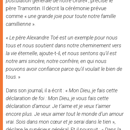
postulation générale de notre Ordre
« , précise le
père Tramontin. Il décrit la cérémonie prévue
comme «
une grande joie pour toute notre famille
camillienne
».
«
Le père Alexandre Toé est un exemple pour nous
tous et nous soutient dans notre cheminement vers
la vie éternelle
, ajoute-t-il,
et nous sentons qu’il est
notre ami sincère, notre confrère, en qui nous
pouvons avoir confiance parce qu’il voulait le bien de
tous
. »
Dans son journal, il a écrit : «
Mon Dieu, je fais cette
déclaration de foi : Mon Dieu, je vous fais cette
déclaration d’amour. Je t’aime et je veux t’aimer
encore plus. Je veux aimer tout le monde d’un amour
vrai. Sois dans mon cœur et je serai dans le tien
»,
déclare le supérieur général. Et il poursuit : «
Dans la