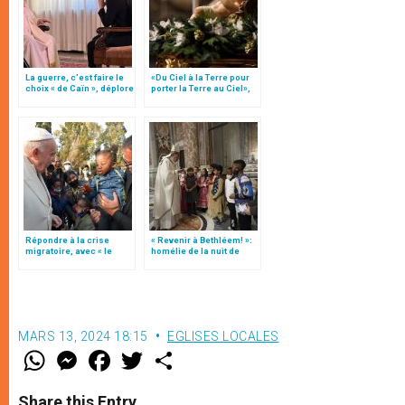
La guerre, c’est faire le
«Du Ciel à la Terre pour
choix « de Caïn », déplore
porter la Terre au Ciel»,
le pape François
par Mgr Francesco Follo
Répondre à la crise
« Revenir à Bethléem! »:
migratoire, avec « le
homélie de la nuit de
style de l’humanité »!
Noël (texte complet)
(texte complet)
MARS 13, 2024 18:15
EGLISES LOCALES
W
M
F
T
S
h
e
a
w
h
a
s
c
i
a
t
s
e
t
r
Share this Entry