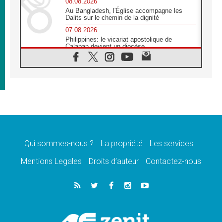
08.08.2026
Au Bangladesh, l'Église accompagne les
Dalits sur le chemin de la dignité
07.08.2026
Philippines: le vicariat apostolique de
Calapan devient un diocèse
07.08.2026
Congo-Brazzaville : le 15 août, entre
solennité de l'Assomption et mémoire
nationale
07.08.2026
«La paix commence par l'empathie» estime
le cardinal Parolin
07.08.2026
En Colombie, «la paix ne s'achète pas avec
une signature»
Qui sommes-nous ?
La propriété
Les services
07.08.2026
Mentions Legales
Droits d’auteur
Contactez-nous
Le programme du voyage apostolique du
Pape en France dévoilé
07.08.2026
1ère Conférence continentale sur l'éducation
catholique en Afrique
07.08.2026
Un logo symbolique pour la venue du Pape