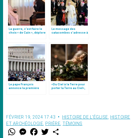
La guerre, c’est faire le
Le message des
choix « de Caïn », déplore
catacombes s’adresse à
le pape François
tous : il parle d’une
expérience de foi
Le pape François
«Du Ciel à la Terre pour
annonce la première
porter la Terre au Ciel»,
"Journée des
par Mgr Francesco Follo
Catacombes"
FÉVRIER 19, 2024 17:43
HISTOIRE DE L'ÉGLISE
,
HISTOIRE
ET ARCHÉOLOGIE
,
PRIÈRE
,
TÉMOINS
W
M
F
T
S
h
e
a
w
h