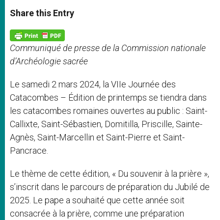
a
s
c
i
a
t
s
e
t
r
Share this Entry
s
e
b
t
e
A
n
o
e
p
g
o
r
p
e
k
Communiqué de presse de la Commission nationale
r
d’Archéologie sacrée
Le samedi 2 mars 2024, la VIIe Journée des
Catacombes – Édition de printemps se tiendra dans
les catacombes romaines ouvertes au public : Saint-
Callixte, Saint-Sébastien, Domitilla, Priscille, Sainte-
Agnès, Saint-Marcellin et Saint-Pierre et Saint-
Pancrace.
Le thème de cette édition, « Du souvenir à la prière »,
s’inscrit dans le parcours de préparation du Jubilé de
2025. Le pape a souhaité que cette année soit
consacrée à la prière, comme une préparation