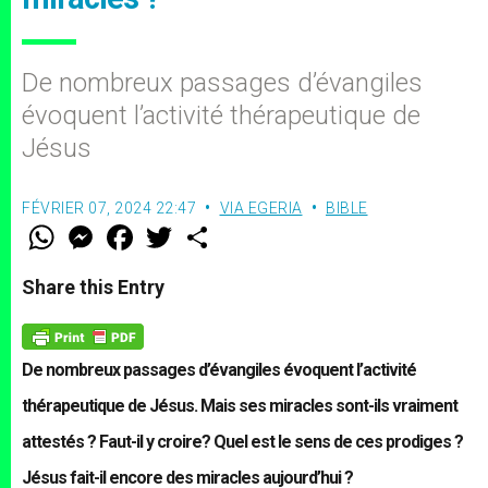
De nombreux passages d’évangiles
évoquent l’activité thérapeutique de
Jésus
FÉVRIER 07, 2024 22:47
VIA EGERIA
BIBLE
W
M
F
T
S
h
e
a
w
h
a
s
c
i
a
t
s
e
t
r
Share this Entry
s
e
b
t
e
A
n
o
e
p
g
o
r
p
e
k
r
De nombreux passages d’évangiles évoquent l’activité
thérapeutique de Jésus. Mais ses miracles sont-ils vraiment
attestés ? Faut-il y croire? Quel est le sens de ces prodiges ?
Jésus fait-il encore des miracles aujourd’hui ?