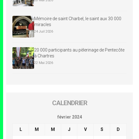
28 Mai 2026
Mémoire de saint Charbel, le saint aux 30 000
miracles
24 Juil 2026
20 000 participants au pèlerinage de Pentecôte
à Chartres
22 Mai 2026
CALENDRIER
février 2024
L
M
M
J
V
S
D