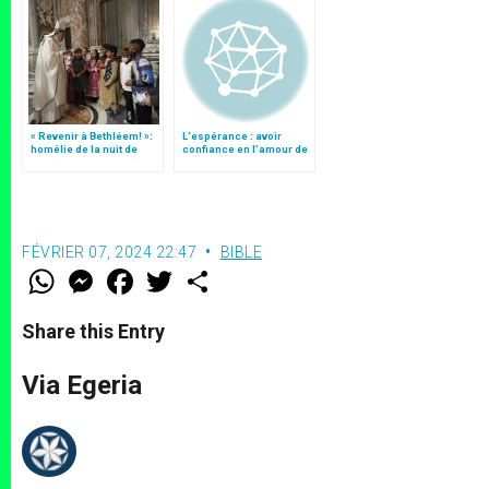
« Revenir à Bethléem! »:
L‘espérance : avoir
homélie de la nuit de
confiance en l’amour de
Noël (texte complet)
Dieu
FÉVRIER 07, 2024 22:47
BIBLE
W
M
F
T
S
h
e
a
w
h
a
s
c
i
a
t
s
e
t
r
Share this Entry
s
e
b
t
e
A
n
o
e
p
g
o
r
Via Egeria
p
e
k
r