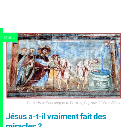
BIBLE
Cathédrale Sant'Angelo In Formis, Capoue, 11ème Siècle
Jésus a-t-il vraiment fait des
miracles ?