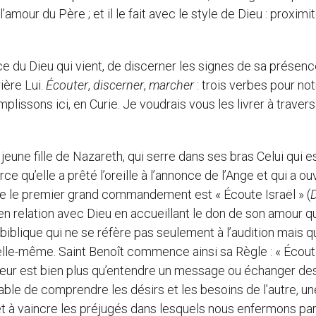
amour du Père ; et il le fait avec le style de Dieu : proximit
e du Dieu qui vient, de discerner les signes de sa présenc
ière Lui.
Écouter
,
discerner
,
marcher
: trois verbes pour not
plissons ici, en Curie. Je voudrais vous les livrer à travers
a jeune fille de Nazareth, qui serre dans ses bras Celui qui e
e qu’elle a prêté l’oreille à l’annonce de l’Ange et qui a ou
que le premier grand commandement est « Écoute Israël » (
 en relation avec Dieu en accueillant le don de son amour qu
 biblique qui ne se réfère pas seulement à l’audition mais q
 elle-même. Saint Benoît commence ainsi sa Règle : « Écout
 cœur est bien plus qu’entendre un message ou échanger de
pable de comprendre les désirs et les besoins de l’autre, un
et à vaincre les préjugés dans lesquels nous enfermons par