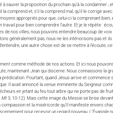
é à sauver la proposition du prochain qu’à la condamner ; et 
il la comprend et, s’il la comprend mal, qu’il le corrige avec
s moyens appropriés pour que, celui-ci la comprenant bien, 
un travail pour bien comprendre l’autre. Et je le répète : éco
ues de nos villes, nous pouvons entendre beaucoup de voix
ons généralement pas, nous ne les intériorisons pas et ils
entendre, une autre chose est de se mettre à l’écoute, ce
ement
comme méthode de nos actions. Et ici nous pouvon
oute, maintenant Jean qui discerne. Nous connaissons la g
sa prédication. Pourtant, quand Jésus arrive et commence 
tique. Il avait annoncé la venue imminente du Seigneur co
pécheurs en jetant au feu tout arbre qui ne porte pas de frui
.
Mt
3, 10-12). Mais cette image du Messie se brise devant
la compassion et la miséricorde qu’Il manifeste envers cha
e discernement pour recevoir un regard nouveau. L’Évangile n