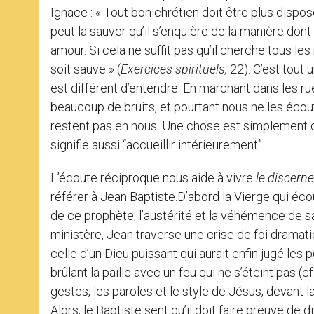
Ignace : « Tout bon chrétien doit être plus dispos
peut la sauver qu’il s’enquière de la manière dont 
amour. Si cela ne suffit pas qu’il cherche tous le
soit sauve » (
Exercices spirituels,
22). C’est tout 
est différent d’entendre. En marchant dans les r
beaucoup de bruits, et pourtant nous ne les écout
restent pas en nous. Une chose est simplement d’
signifie aussi “accueillir intérieurement”.
L’écoute réciproque nous aide à vivre
le discern
référer à Jean Baptiste.D’abord la Vierge qui éc
de ce prophète, l’austérité et la véhémence de 
ministère, Jean traverse une crise de foi drama
celle d’un Dieu puissant qui aurait enfin jugé les 
brûlant la paille avec un feu qui ne s’éteint pas (cf
gestes, les paroles et le style de Jésus, devant 
Alors, le Baptiste sent qu’il doit faire preuve d