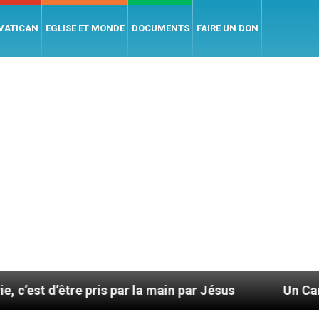
 VATICAN
EGLISE ET MONDE
DOCUMENTS
FAIRE UN DON
pris par la main par Jésus
Un Cantique de Paix 