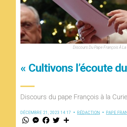
Discours Du Pape François À L
« Cultivons l’écoute d
Discours du pape François à la Curi
DÉCEMBRE 21, 2023 14:17
RÉDACTION
PAPE FRA
W
M
F
T
S
h
e
a
w
h
a
s
c
i
a