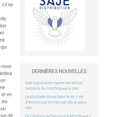
s’il ne
elle
uter
 et
 ne
 qui
s nous
DERNIÈRES NOUVELLES
randeur
son
Sept signes pour repérer les dérives
mme
sectaires du coaching
août 6, 2026
t et en
La plus belle chose dans la vie, c’est
 les
d’être pris par la main par Jésus
août 6,
cun.
2026
ous dit
Un Cantique de Paix pour le Monde
août 6,