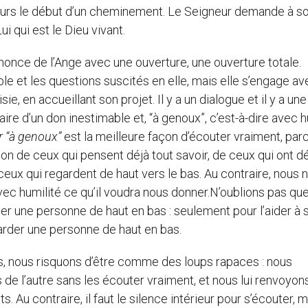
jours le début d’un cheminement. Le Seigneur demande à s
i qui est le Dieu vivant.
annonce de l’Ange avec une ouverture, une ouverture totale.
le et les questions suscités en elle, mais elle s’engage av
sie, en accueillant son projet. Il y a un dialogue et il y a une
re d’un don inestimable et, “à genoux”, c’est-à-dire avec h
r “à genoux”
est la meilleure façon d’écouter vraiment, par
on de ceux qui pensent déjà tout savoir, de ceux qui ont d
eux qui regardent de haut vers le bas. Au contraire, nous 
vec humilité ce qu’il voudra nous donner.N’oublions pas qu
der une personne de haut en bas : seulement pour l’aider à 
egarder une personne de haut en bas.
, nous risquons d’être comme des loups rapaces : nous
e l’autre sans les écouter vraiment, et nous lui renvoyon
u contraire, il faut le silence intérieur pour s’écouter, m