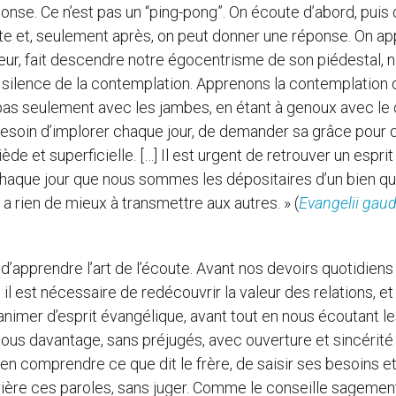
ponse. Ce n’est pas un “ping-pong”. On écoute d’abord, puis 
prète et, seulement après, on peut donner une réponse. On a
e cœur, fait descendre notre égocentrisme de son piédestal, 
e silence de la contemplation. Apprenons la contemplation 
; pas seulement avec les jambes, en étant à genoux avec le
esoin d’implorer chaque jour, de demander sa grâce pour q
ède et superficielle. […] Il est urgent de retrouver un esprit
haque jour que nous sommes les dépositaires d’un bien qu
 a rien de mieux à transmettre aux autres. » (
Evangelii gau
 d’apprendre l’art de l’écoute. Avant nos devoirs quotidiens
 il est nécessaire de redécouvrir la valeur des relations, et
animer d’esprit évangélique, avant tout en nous écoutant l
ous davantage, sans préjugés, avec ouverture et sincérité ;
 comprendre ce que dit le frère, de saisir ses besoins et
rière ces paroles, sans juger. Comme le conseille sagement