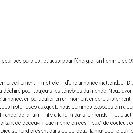
e pour ses paroles ; et aussi pour l’énergie : un homme de 9
’émerveillement – mot-clé – d’une annonce inattendue : Di
re a déchiré pour toujours les ténèbres du monde. Nous avo
e annonce, en particulier en un moment encore tristement
risques historiques auxquels nous sommes exposés en raiso
rance, de la faim – il y a la faim dans le monde –, et d’aut
confortant de découvrir que même en ces “lieux” de douleur
 Dieu se rend présent dans ce berceau, la mangeoire qu’il c