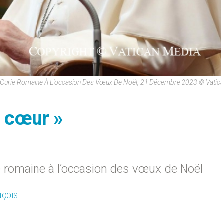
a Curie Romaine À L'occasion Des Vœux De Noël, 21 Décembre 2023 © Vati
u cœur »
e romaine à l’occasion des vœux de Noël
NÇOIS