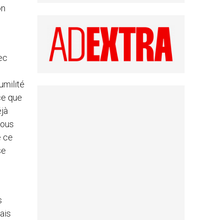
on
ec
umilité
ce que
éjà
nous
e ce
se
s
ais