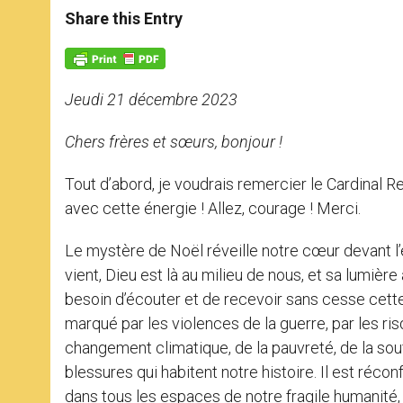
t
s
e
t
r
Share this Entry
s
e
b
t
e
A
n
o
e
p
g
o
r
p
e
k
r
Jeudi 21 décembre 2023
Chers frères et sœurs, bonjour !
Tout d’abord, je voudrais remercier le Cardinal R
avec cette énergie ! Allez, courage ! Merci.
Le mystère de Noël réveille notre cœur devant l
vient, Dieu est là au milieu de nous, et sa lumiè
besoin d’écouter et de recevoir sans cesse cett
marqué par les violences de la guerre, par les 
changement climatique, de la pauvreté, de la souff
blessures qui habitent notre histoire. Il est ré
dans tous les espaces de notre fragile humanité,