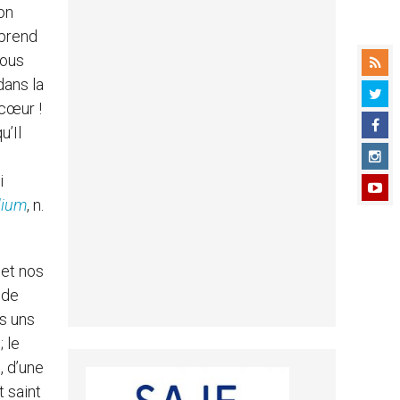
on
pprend
nous
dans la
 cœur !
u’Il
i
dium
, n.
 et nos
 de
es uns
 le
, d’une
 saint