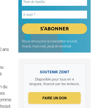
Nous envoyons la newsletter le lundi,
mardi, mercredi, jeudi et vendredi
0 ans
eu
SOUTENIR ZENIT
ns
Disponible pour tous en 4
langues, financé par les lecteurs.
n du
res
FAIRE UN DON
, comme
hoisit