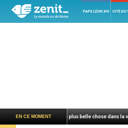
PAPE LÉON XIV
CITÉ DU
ing
La plus belle chose dans la vie, c’est d’être 
EN CE MOMENT