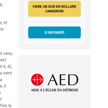
é,
FAIRE UN DON EN DOLLARS
CANADIENS
e, et
re
S’ABONNER
st venu
vert
Dt
6, 4),
i vient
ui
e, ô
s
e
fois la