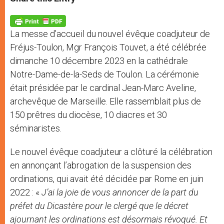
s
e
b
t
e
A
n
o
e
p
g
o
r
p
e
k
La messe d’accueil du nouvel évêque coadjuteur de
r
Fréjus-Toulon, Mgr François Touvet, a été célébrée
dimanche 10 décembre 2023 en la cathédrale
Notre-Dame-de-la-Seds de Toulon. La cérémonie
était présidée par le cardinal Jean-Marc Aveline,
archevêque de Marseille. Elle rassemblait plus de
150 prêtres du diocèse, 10 diacres et 30
séminaristes.
Le nouvel évêque coadjuteur a clôturé la célébration
en annonçant l’abrogation de la suspension des
ordinations, qui avait été décidée par Rome en juin
2022 : «
J’ai la joie de vous annoncer de la part du
préfet du Dicastère pour le clergé que le décret
ajournant les ordinations est désormais révoqué. Et