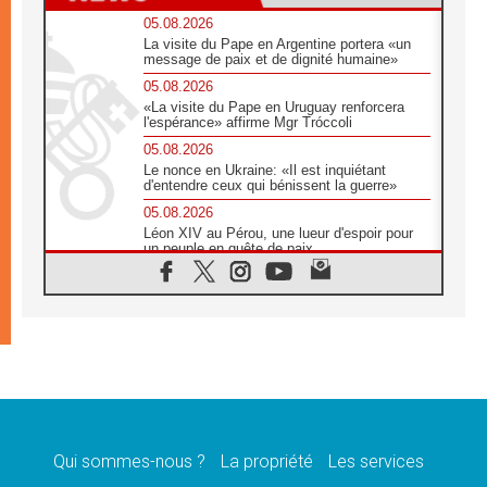
05.08.2026
La visite du Pape en Argentine portera «un
message de paix et de dignité humaine»
05.08.2026
«La visite du Pape en Uruguay renforcera
l'espérance» affirme Mgr Tróccoli
05.08.2026
Le nonce en Ukraine: «Il est inquiétant
d'entendre ceux qui bénissent la guerre»
05.08.2026
Léon XIV au Pérou, une lueur d'espoir pour
un peuple en quête de paix
05.08.2026
SCEAM: L'Église en Afrique vers
l'Assemblée ecclésiale de 2028 depuis
Addis-Abeba
05.08.2026
Le Pape exprime ses condoléances suite au
décès du cardinal Júlio Langa
05.08.2026
Le Pape attendu en novembre en Uruguay,
en Argentine et au Pérou
Qui sommes-nous ?
La propriété
Les services
05.08.2026