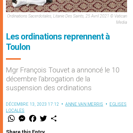
Ordinations Sacerdotales, Litanie Des Saints, 25 Avril 2021 © Vatican
Media
Les ordinations reprennent à
Toulon
Mgr François Touvet a annoncé le 10
décembre l’abrogation de la
suspension des ordinations
DÉCEMBRE 13, 2023 17:12
ANNE VAN MERRIS
EGLISES
LOCALES
W
M
F
T
S
h
e
a
w
h
a
s
c
i
a
t
s
e
t
r
Share this Entry