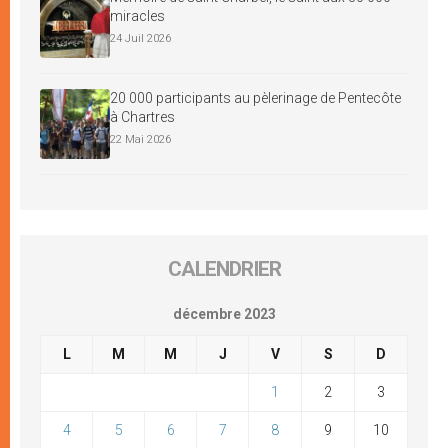
miracles
24 Juil 2026
20 000 participants au pèlerinage de Pentecôte
à Chartres
22 Mai 2026
CALENDRIER
décembre 2023
L
M
M
J
V
S
D
1
2
3
4
5
6
7
8
9
10