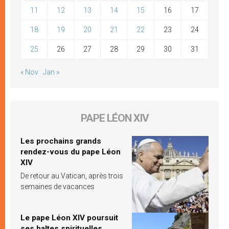
11
12
13
14
15
16
17
18
19
20
21
22
23
24
25
26
27
28
29
30
31
« Nov
Jan »
PAPE LÉON XIV
Les prochains grands
rendez-vous du pape Léon
XIV
De retour au Vatican, après trois
semaines de vacances
Le pape Léon XIV poursuit
ses haltes spirituelles